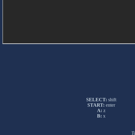
SELECT:
shift
START:
enter
A:
z
B:
x
Т