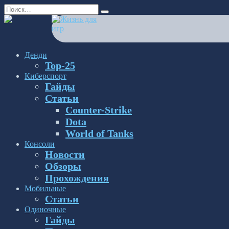
Перейти
Search
к
for:
содержанию
Денди
Top-25
Киберспорт
Гайды
Статьи
Counter-Strike
Dota
World of Tanks
Консоли
Новости
Обзоры
Прохождения
Мобильные
Статьи
Одиночные
Гайды