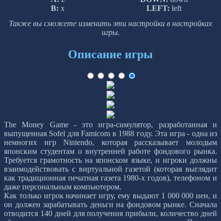
B:
x
LEFT:
left
Также вы сможете изменить эти настройки в настройках
игры.
Описание игры
The Money Game - это игра-симулятор, разработанная и
выпущенная Sofel для Famicom в 1988 году. Эта игра - одна из
немногих игр Nintendo, которая рассказывает молодым
японским студентам о внутренней работе фондового рынка.
Требуется грамотность на японском языке, и игроки должны
взаимодействовать с виртуальной газетой (которая выглядит
как традиционная печатная газета 1980-х годов), телефоном и
даже персональным компьютером.
Как только игрок начинает игру, ему выдают 1 000 000 иен, и
он должен зарабатывать деньги на фондовом рынке. Сначала
отводится 140 дней для получения прибыли, количество дней