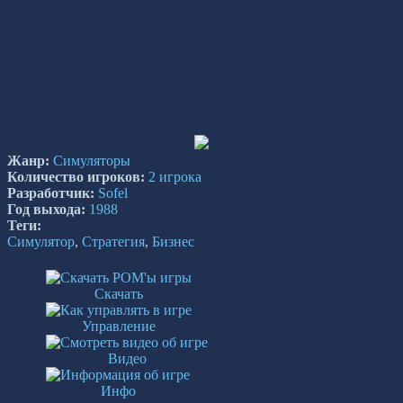
Жанр:
Симуляторы
Количество игроков:
2 игрока
Разработчик:
Sofel
Год выхода:
1988
Теги:
Симулятор
,
Стратегия
,
Бизнес
Скачать
Управление
Видео
Инфо