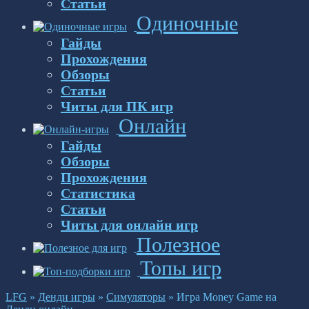
Статьи
Одиночные
Гайды
Прохождения
Обзоры
Статьи
Читы для ПК игр
Онлайн
Гайды
Обзоры
Прохождения
Статистика
Статьи
Читы для онлайн игр
Полезное
Топы игр
LFG
»
Денди игры
»
Симуляторы
»
Игра Money Game на