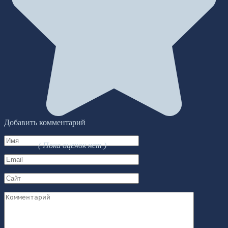
Добавить комментарий
Имя
( Пока оценок нет )
*
Email
*
Сайт
Комментарий