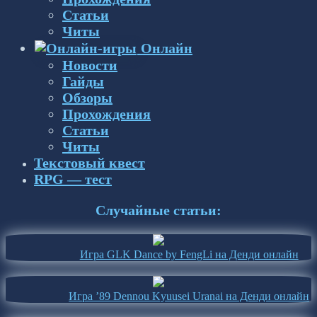
Статьи
Читы
Онлайн
Новости
Гайды
Обзоры
Прохождения
Статьи
Читы
Текстовый квест
RPG — тест
Случайные статьи:
Игра GLK Dance by FengLi на Денди онлайн
Игра ’89 Dennou Kyuusei Uranai на Денди онлайн