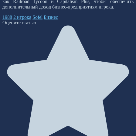
как Railroad Tycoon и Capitalism Plus, чтобы обеспечить
дополнительный доход бизнес-предприятиям игрока.
1988
2 игрока
Sofel
Бизнес
Оцените статью