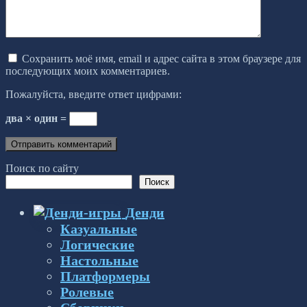
Сохранить моё имя, email и адрес сайта в этом браузере для
последующих моих комментариев.
Пожалуйста, введите ответ цифрами:
два × один =
Поиск по сайту
Поиск
Денди
Казуальные
Логические
Настольные
Платформеры
Ролевые