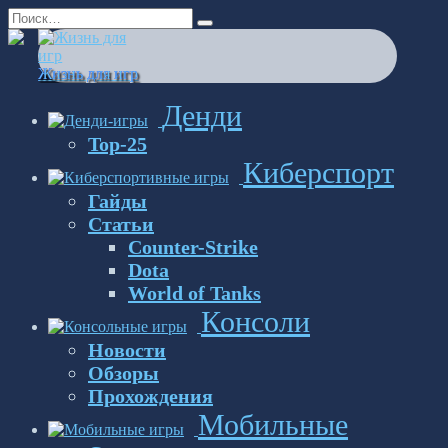
Перейти
Search
к
for:
содержанию
Жизнь для игр
Денди
Top-25
Киберспорт
Гайды
Статьи
Counter-Strike
Dota
World of Tanks
Консоли
Новости
Обзоры
Прохождения
Мобильные