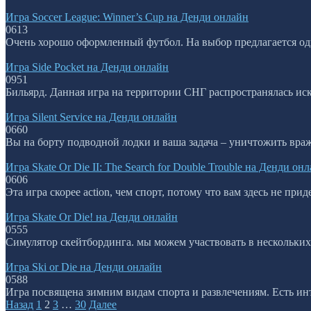
Игра Soccer League: Winner’s Cup на Денди онлайн
0
613
Очень хорошо оформленный футбол. На выбор предлагается одн
Игра Side Pocket на Денди онлайн
0
951
Бильярд. Данная игра на территории СНГ распространялась иск
Игра Silent Service на Денди онлайн
0
660
Вы на борту подводной лодки и ваша задача – уничтожить вра
Игра Skate Or Die II: The Search for Double Trouble на Денди он
0
606
Эта игра скорее action, чем спорт, потому что вам здесь не пр
Игра Skate Or Die! на Денди онлайн
0
555
Симулятор скейтбординга. мы можем участвовать в нескольки
Игра Ski or Die на Денди онлайн
0
588
Игра посвящена зимним видам спорта и развлечениям. Есть инт
Пагинация
Назад
1
2
3
…
30
Далее