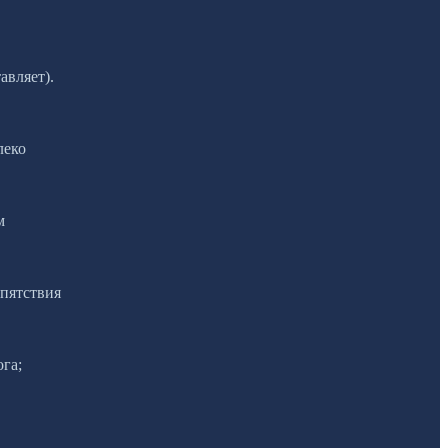
авляет).
леко
м
епятствия
га;