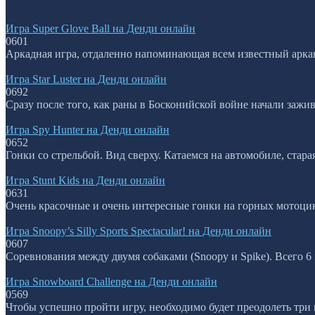
Игра Super Glove Ball на Денди онлайн
0
601
Аркадная игра, отдаленно напоминающая всем известный аркано
Игра Star Luster на Денди онлайн
0
692
Сразу после того, как раны в Босконийской войне начали зажив
Игра Spy Hunter на Денди онлайн
0
652
Гонки со стрельбой. Вид сверху. Катаемся на автомобиле, стара
Игра Stunt Kids на Денди онлайн
0
631
Очень красочные и очень интересные гонки на горных мотоцик
Игра Snoopy’s Silly Sports Spectacular! на Денди онлайн
0
607
Соревнования между двумя собаками (Snoopy и Spike). Всего 6
Игра Snowboard Challenge на Денди онлайн
0
569
Чтобы успешно пройти игру, необходимо будет преодолеть три го