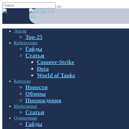
Перейти
Search
к
for:
содержанию
Денди
Top-25
Киберспорт
Гайды
Статьи
Counter-Strike
Dota
World of Tanks
Консоли
Новости
Обзоры
Прохождения
Мобильные
Статьи
Одиночные
Гайды