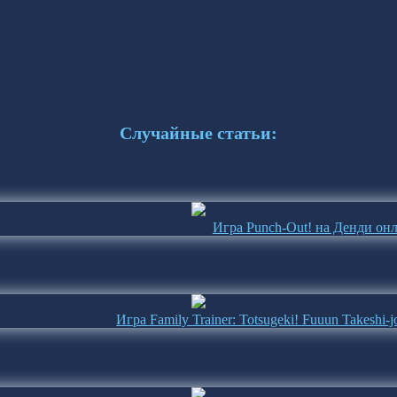
Случайные статьи:
Игра Punch-Out! на Денди он
Игра Family Trainer: Totsugeki! Fuuun Takeshi