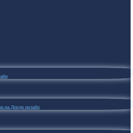
лайн
-jou на Денди онлайн