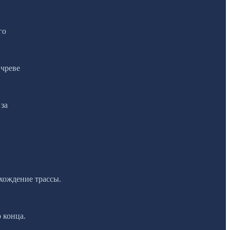
го
 чреве
 за
хождение трассы.
 конца.