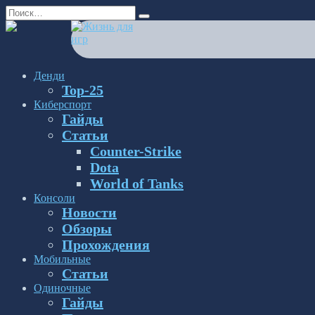
Перейти
Search
к
for:
содержанию
Денди
Top-25
Киберспорт
Гайды
Статьи
Counter-Strike
Dota
World of Tanks
Консоли
Новости
Обзоры
Прохождения
Мобильные
Статьи
Одиночные
Гайды