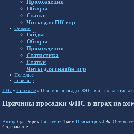
Прохождения
Обзоры
Статьи
Читы для ПК игр
Онлайн
Гайды
Обзоры
Прохождения
Статистика
Статьи
Читы для онлайн игр
Полезное
Топы игр
LFG
»
Полезное
»
Причины просадки ФПС в играх на компьют
Причины просадки ФПС в играх на ко
Автор
Ярл Эйрик
На чтение
4 мин
Просмотров
3.9к.
Обновлен
Содержание