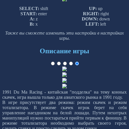
SELECT:
shift
UP:
up
START:
enter
RIGHT:
right
A:
z
DOWN:
down
B:
x
LEFT:
left
Также вы сможете изменить эти настройки в настройках
игры.
Описание игры
1991 Du Ma Racing - китайская "подделка" на тему конных
скачек, игра вышла только для азиатского рынка в 1991 году.
В игре присутствует два режима: режим скачек и режим
тотализатора. В режиме скачек игрок берет на себя
управление наездником на белой лошади. Путем нехитрых
манипуляций нужно постараться прийти первым к финишу. В
режиме тотализатора необходимо выбрать своего героя,
сделать ставку и просто следить за ходом гонки.