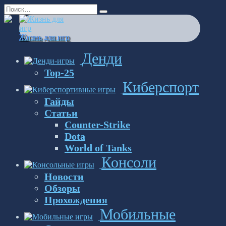
Перейти
Search
к
for:
содержанию
Жизнь для игр
Денди
Top-25
Киберспорт
Гайды
Статьи
Counter-Strike
Dota
World of Tanks
Консоли
Новости
Обзоры
Прохождения
Мобильные