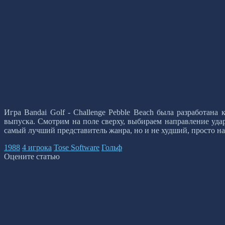
Игра Bandai Golf - Challenge Pebble Beach была разработан
выпуска. Смотрим на поле сверху, выбираем направление удар
самый лучший представитель жанра, но и не худший, просто на
1988
4 игрока
Tose Software
Гольф
Оцените статью