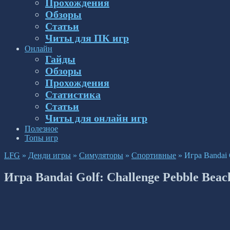
Прохождения
Обзоры
Статьи
Читы для ПК игр
Онлайн
Гайды
Обзоры
Прохождения
Статистика
Статьи
Читы для онлайн игр
Полезное
Топы игр
LFG
»
Денди игры
»
Симуляторы
»
Спортивные
»
Игра Bandai 
Игра Bandai Golf: Challenge Pebble Bea