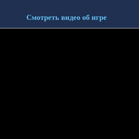
Смотреть видео об игре