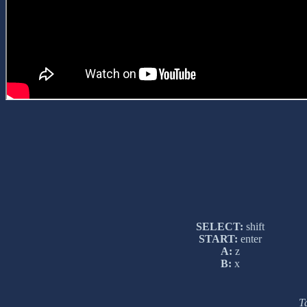
SELECT:
shift
START:
enter
A:
z
B:
x
Т