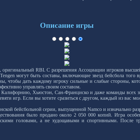
Описание игры
ый, оригинальный RBI. С разрешения Ассоциации игроков высше
и Tengen могут быть составы, включающие звезд бейсбола того 
ы, чтобы дать каждому игроку сильные и слабые стороны, кото
ффективно управлять своим составом.
, Калифорнию, Хьюстон, Сан-Франциско и даже команды всех з
евяти игр. Если вы хотите сразиться с другом, каждый из вас м
японской бейсбольной серии, выпущенной Namco и изначально раз
ществования было продано около 2 050 000 копий. Игра особ
ими головами, а не худощавыми и спортивными. После трет