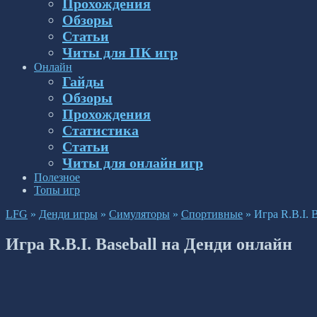
Прохождения
Обзоры
Статьи
Читы для ПК игр
Онлайн
Гайды
Обзоры
Прохождения
Статистика
Статьи
Читы для онлайн игр
Полезное
Топы игр
LFG
»
Денди игры
»
Симуляторы
»
Спортивные
»
Игра R.B.I. 
Игра R.B.I. Baseball на Денди онлайн