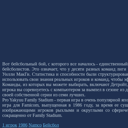
Вот бейсбольный бой, с которого все началось - единственн
бейсболистов. Это означает, что у десяти разных команд лиг
Уилли МакГи. Статистика и способности были структурирован
использовать свои знания реальных игроков и команд, чтобы э
Команды, из которых вы можете выбирать, включают Детройт
игрока вы соревнуетесь с компьютером за вымпел в сезоне из д
своей собственной серии из семи лучших.
Pro Yakyuu Family Stadium - первая игра в очень популярной 
игра для Famicom, выпущенная в 1986 году, за время ее су
изображающими игроков рыхлыми и округлыми со сферическ
сокращенно от Family Stadium.
1 игрок
1986
Namco
Бейсбол