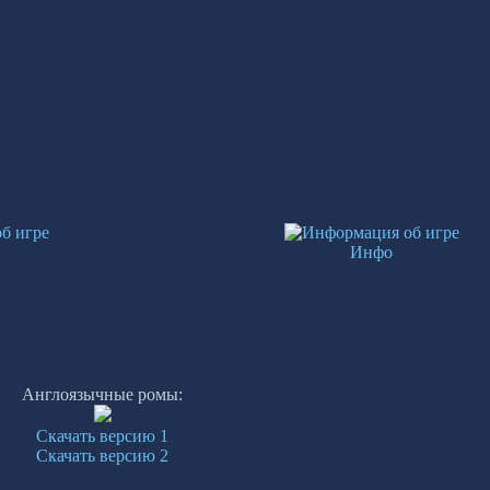
Инфо
Англоязычные ромы:
Скачать версию 1
Скачать версию 2