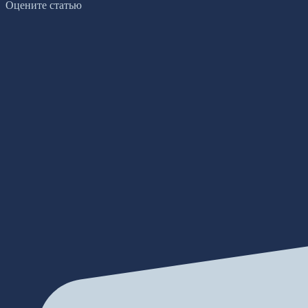
Оцените статью