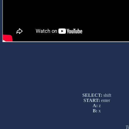
SELECT:
shift
START:
enter
A:
z
B:
x
Т