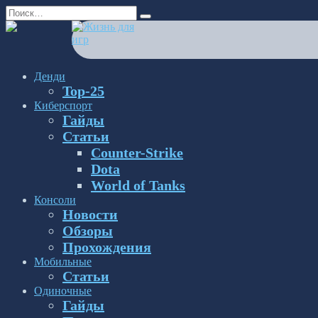
Перейти
Search
к
for:
содержанию
Денди
Top-25
Киберспорт
Гайды
Статьи
Counter-Strike
Dota
World of Tanks
Консоли
Новости
Обзоры
Прохождения
Мобильные
Статьи
Одиночные
Гайды