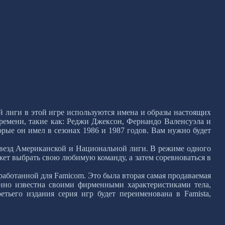
й лиги в этой игре используются имена и образы настоящих
времени, такие как: Реджи Джексон, Фернандо Валенсуэла и
рые он имел в сезонах 1986 и 1987 годов. Вам нужно будет
везд Американской и Национальной лиги. В режиме одного
ожет выбрать свою любимую команду, а затем соревноваться в
работанной для Famicom. Это была вторая самая продаваемая
енно известна своими фирменными характеристиками тела,
ьего издания серия игр будет переименована в Famista,