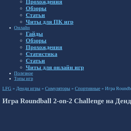
Прохождения
Обзоры
Статьи
Читы для ПК игр
Онлайн
Гайды
Обзоры
Прохождения
Статистика
Статьи
Читы для онлайн игр
Полезное
Топы игр
LFG
»
Денди игры
»
Симуляторы
»
Спортивные
»
Игра Roundba
Игра Roundball 2-on-2 Challenge на Ден