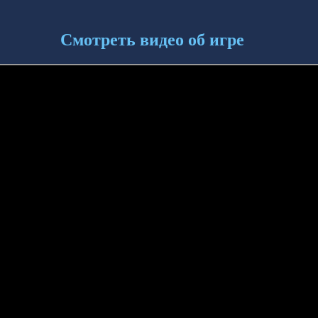
Смотреть видео об игре