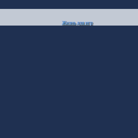
Жизнь для игр