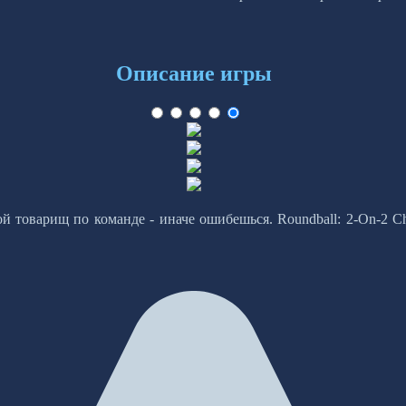
Описание игры
ой товарищ по команде - иначе ошибешься. Roundball: 2-On-2 Ch