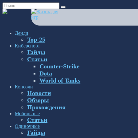
Перейти
Search
к
for:
содержанию
Денди
Top-25
Киберспорт
Гайды
Статьи
Counter-Strike
Dota
World of Tanks
Консоли
Новости
Обзоры
Прохождения
Мобильные
Статьи
Одиночные
Гайды