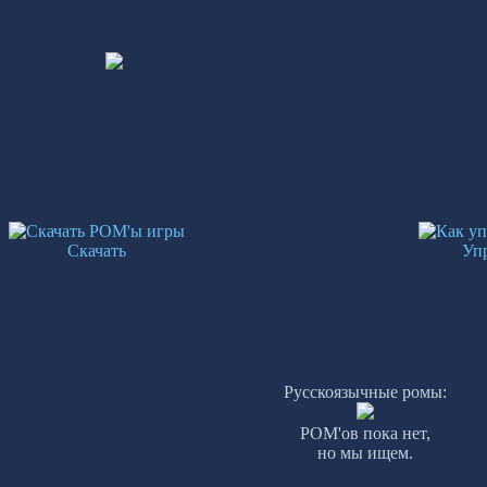
Скачать
Уп
Русскоязычные ромы:
РОМ'ов пока нет,
но мы ищем.