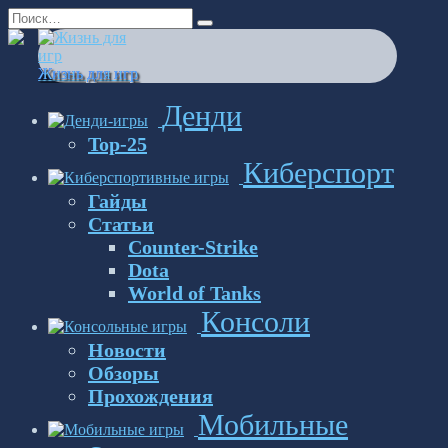
Перейти
Search
к
for:
содержанию
Жизнь для игр
Денди
Top-25
Киберспорт
Гайды
Статьи
Counter-Strike
Dota
World of Tanks
Консоли
Новости
Обзоры
Прохождения
Мобильные