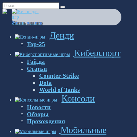
Перейти
Search
к
for:
содержанию
Жизнь для игр
Денди
Top-25
Киберспорт
Гайды
Статьи
Counter-Strike
Dota
World of Tanks
Консоли
Новости
Обзоры
Прохождения
Мобильные