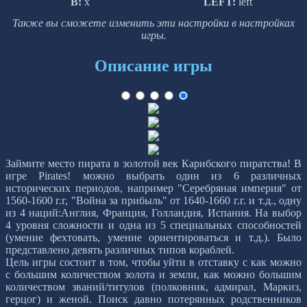
B:
x
LEFT:
left
Также вы сможете изменить эти настройки в настройках
игры.
Описание игры
Займите место пирата в золотой век Карибского пиратства! В
игре Pirates! можно выбрать один из 6 различных
исторических периодов, например "Серебряная империя" от
1560-1600 г.г, "Война за прибыль" от 1640-1660 г.г. и т.д., одну
из 4 наций:Англия, Франция, Голландия, Испания. На выбор
4 уровня сложности и одна из 5 специальных способностей
(умение фехтовать, умение ориентироваться и т.д.). Было
представлено девять различных типов кораблей.
Цель игры состоит в том, чтобы уйти в отставку с как можно
с большим количеством золота и земли, как можно большим
количеством званий/титулов (полковник, адмирал, Маркиз,
герцог) и женой. Поиск давно потерянных родственников