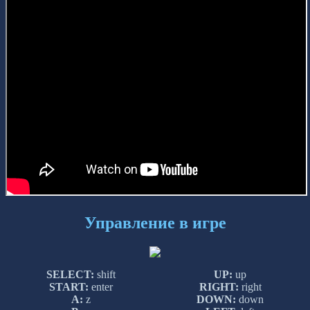
Управление в игре
SELECT:
shift
UP:
up
START:
enter
RIGHT:
right
A:
z
DOWN:
down