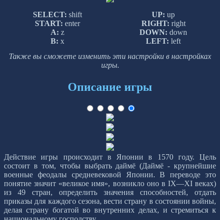
SELECT:
shift
UP:
up
START:
enter
RIGHT:
right
A:
z
DOWN:
down
B:
x
LEFT:
left
Также вы сможете изменить эти настройки в настройках
игры.
Описание игры
Действие игры происходит в Японии в 1570 году. Цель
состоит в том, чтобы выбрать даймё (Даймё - крупнейшие
военные феодалы средневековой Японии. В переводе это
понятие значит «великое имя», возникло оно в IX—XI веках)
из 49 стран, определить значения способностей, отдать
приказы для каждого сезона, вести страну в состоянии войны,
делая страну богатой во внутренних делах, и стремиться к
национальному господству.