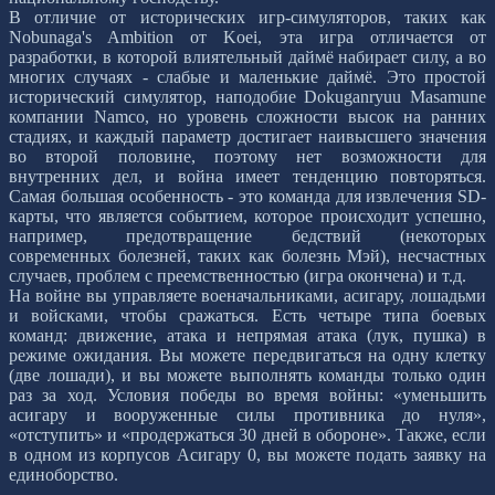
В отличие от исторических игр-симуляторов, таких как
Nobunaga's Ambition от Koei, эта игра отличается от
разработки, в которой влиятельный даймё набирает силу, а во
многих случаях - слабые и маленькие даймё. Это простой
исторический симулятор, наподобие Dokuganryuu Masamune
компании Namco, но уровень сложности высок на ранних
стадиях, и каждый параметр достигает наивысшего значения
во второй половине, поэтому нет возможности для
внутренних дел, и война имеет тенденцию повторяться.
Самая большая особенность - это команда для извлечения SD-
карты, что является событием, которое происходит успешно,
например, предотвращение бедствий (некоторых
современных болезней, таких как болезнь Мэй), несчастных
случаев, проблем с преемственностью (игра окончена) и т.д.
На войне вы управляете военачальниками, асигару, лошадьми
и войсками, чтобы сражаться. Есть четыре типа боевых
команд: движение, атака и непрямая атака (лук, пушка) в
режиме ожидания. Вы можете передвигаться на одну клетку
(две лошади), и вы можете выполнять команды только один
раз за ход. Условия победы во время войны: «уменьшить
асигару и вооруженные силы противника до нуля»,
«отступить» и «продержаться 30 дней в обороне». Также, если
в одном из корпусов Асигару 0, вы можете подать заявку на
единоборство.