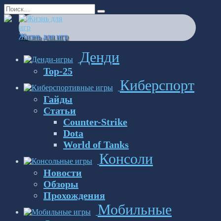
Перейти
Search
к
for:
содержанию
Жизнь для игр
Денди
Top-25
Киберспорт
Гайды
Статьи
Counter-Strike
Dota
World of Tanks
Консоли
Новости
Обзоры
Прохождения
Мобильные