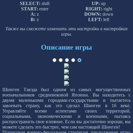
SELECT:
shift
UP:
up
START:
enter
RIGHT:
right
A:
z
DOWN:
down
B:
x
LEFT:
left
Также вы сможете изменить эти настройки в настройках
игры.
Описание игры
Шинген Такэда был одним из самых могущественных
военачальников средневековой Японии. Вы находитесь с
двумя маленькими городами-государствами и пытаетесь
завоевать страну, как это сделал Шинген в 16 веке.
Управляйте всеми аспектами своих территорий,
социальными, экономическими и военными, пытаясь
распространить свое влияние. Если вы достаточно хороши, вы
можете сделать это быстрее, чем сам настоящий Шинген!
Пошаговая военно-феодальная стратегия, продолжение игры