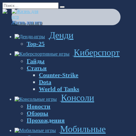
Перейти
Search
к
for:
содержанию
Жизнь для игр
Денди
Top-25
Киберспорт
Гайды
Статьи
Counter-Strike
Dota
World of Tanks
Консоли
Новости
Обзоры
Прохождения
Мобильные