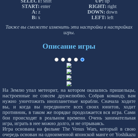
SELECT:
shift
UP:
up
START:
enter
RIGHT:
right
A:
z
DOWN:
down
B:
x
LEFT:
left
Также вы сможете изменить эти настройки в настройках
игры.
Описание игры
На Землю упал метеорит, на котором оказались пришельцы,
настроенные не совсем дружелюбно. Собрав команду, вам
нужно уничтожить инопланетные корабли. Сначала ходите
вы, и когда вы передвинете всех своих юнитов, ходит
противник, в таком же порядке продолжается вся игра. Сами
бои происходят в реальном времени. Очень занимательная
игра, играть в нее можно долго, и не отрываясь.
Игра основана на фильме The Venus Wars, который в свою
очередь основан на одноименной японской манге от Yoshikazu