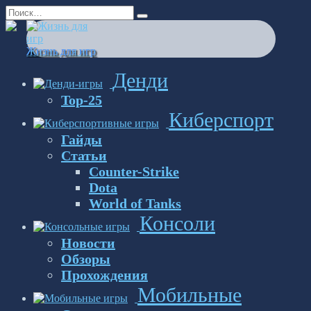
Перейти
Search
к
for:
содержанию
Жизнь для игр
Денди
Top-25
Киберспорт
Гайды
Статьи
Counter-Strike
Dota
World of Tanks
Консоли
Новости
Обзоры
Прохождения
Мобильные