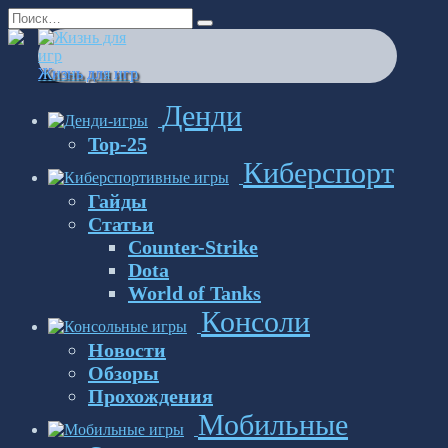
Перейти
Search
к
for:
содержанию
Жизнь для игр
Денди
Top-25
Киберспорт
Гайды
Статьи
Counter-Strike
Dota
World of Tanks
Консоли
Новости
Обзоры
Прохождения
Мобильные