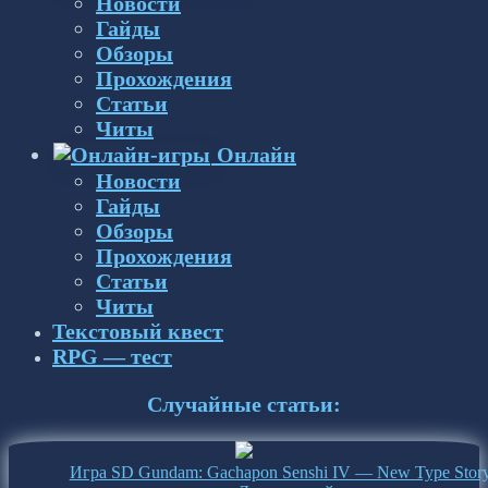
Новости
Гайды
Обзоры
Прохождения
Статьи
Читы
Онлайн
Новости
Гайды
Обзоры
Прохождения
Статьи
Читы
Текстовый квест
RPG — тест
Случайные статьи:
Игра SD Gundam: Gachapon Senshi IV — New Type Stor