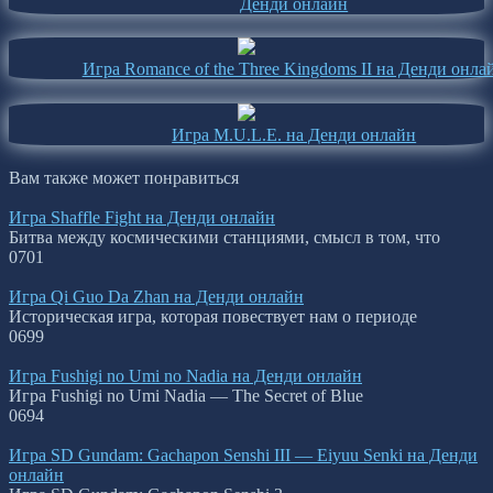
Денди онлайн
Игра Romance of the Three Kingdoms II на Денди онла
Игра M.U.L.E. на Денди онлайн
Вам также может понравиться
Игра Shaffle Fight на Денди онлайн
Битва между космическими станциями, смысл в том, что
0
701
Игра Qi Guo Da Zhan на Денди онлайн
Историческая игра, которая повествует нам о периоде
0
699
Игра Fushigi no Umi no Nadia на Денди онлайн
Игра Fushigi no Umi Nadia — The Secret of Blue
0
694
Игра SD Gundam: Gachapon Senshi III — Eiyuu Senki на Денди
онлайн