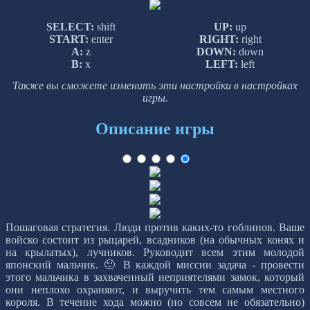
SELECT:
shift
UP:
up
START:
enter
RIGHT:
right
A:
z
DOWN:
down
B:
x
LEFT:
left
Также вы сможете изменить эти настройки в настройках
игры.
Описание игры
Пошаговая стратегия. Люди против каких-то гоблинов. Ваше
войско состоит из рыцарей, всадников (на обычных конях и
на крылатых), лучников. Руководит всем этим молодой
японский мальчик. 🙂 В каждой миссии задача - провести
этого мальчика в захваченный неприятелями замок, который
они неплохо охраняют, и выручить тем самым местного
короля. В течение хода можно (но совсем не обязательно)