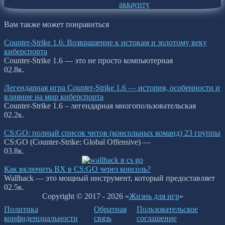
аккаунту
Вам также может понравиться
Counter-Strike 1.6: Возвращение к истокам и золотому веку
киберспорта
Counter-Strike 1.6 — это не просто компьютерная
0
2.8к.
Легендарная игра Counter-Strike 1.6 — история, особенности и
влияние на мир киберспорта
Counter-Strike 1.6 – легендарная многопользовательская
0
2.2к.
CS:GO: полный список читов (консольных команд) 23 группы
CS:GO (Counter-Strike: Global Offensive) —
0
3.8к.
Как включить ВХ в CS:GO через консоль?
Wallhack — это мощный инструмент, который предоставляет
0
2.5к.
Copyright © 2017 - 2026 «
Жизнь для игр
»
Политика
Обратная
Пользовательское
конфиденциальности
связь
соглашение