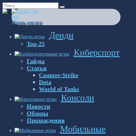
Перейти
Search
к
for:
содержанию
Жизнь для игр
Денди
Top-25
Киберспорт
Гайды
Статьи
Counter-Strike
Dota
World of Tanks
Консоли
Новости
Обзоры
Прохождения
Мобильные