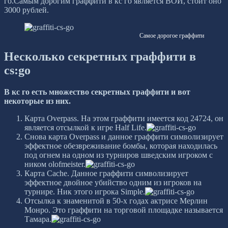
го.Самым дорогим граффити в кс го является ВОЙ, стоит оно
3000 рублей.
Самое дорогое граффити
Несколько секретных граффити в
cs:go
В кс го есть множество секретных граффити и вот
некоторые из них.
Карта Overpass. На этом граффити имеется код 24724, он
является отсылкой к игре Half Life.
Снова карта Overpass и данное граффити символизирует
эффектное обезвреживание бомбы, которая находилась
под огнем на одном из турниров шведским игроком с
ником olofmeister.
Карта Cache. Данное граффити символизирует
эффектное двойное убийство одним из игроков на
турнире. Ник этого игрока Simple.
Отсылка к знаменитой в 50-х годах актрисе Мерлин
Монро. Это граффити на торговой площадке называется
Тамара.