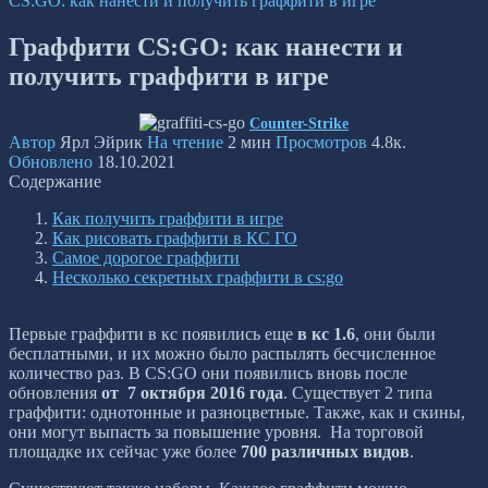
CS:GO: как нанести и получить граффити в игре
Граффити CS:GO: как нанести и
получить граффити в игре
Counter-Strike
Автор
Ярл Эйрик
На чтение
2 мин
Просмотров
4.8к.
Обновлено
18.10.2021
Содержание
Как получить граффити в игре
Как рисовать граффити в КС ГО
Самое дорогое граффити
Несколько секретных граффити в cs:go
Первые граффити в кс появились еще
в кс 1.6
, они были
бесплатными, и их можно было распылять бесчисленное
количество раз. В CS:GO они появились вновь после
обновления
от 7 октября 2016 года
. Существует 2 типа
граффити: однотонные и разноцветные. Также, как и скины,
они могут выпасть за повышение уровня. На торговой
площадке их сейчас уже более
700 различных видов
.