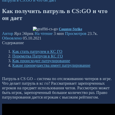
патруль в CS:GO и что он дает
Как получить патруль в CS:GO и что
он дает
Counter-Strike
Автор
Ярл Эйрик
На чтение
3 мин
Просмотров
23.7к.
Обновлено
05.10.2021
Содержание
Как стать патрулем в КС ГО
Перемотка Патруля в КС ГО
Как происходит патрулирование
Какие преимущества имеет патрулирование
Патруль в CS GO – система по отслеживанию читеров в игре.
Что делает патруль в кс го? Рассматривает зарепорченных
игроков на предмет использования читов. Рассмотрен может
быть игрок, зарепорченный большое количество раз. Право
патрулирования дается игрокам с высоким рейтингом.