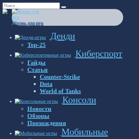
Перейти
Search
к
for:
содержанию
Жизнь для игр
Денди
Top-25
Киберспорт
Гайды
Статьи
Counter-Strike
Dota
World of Tanks
Консоли
Новости
Обзоры
Прохождения
Мобильные