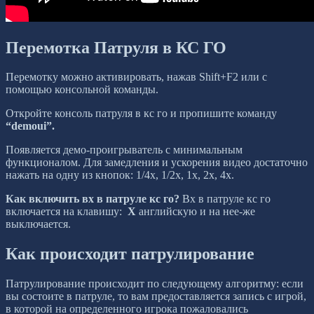
Перемотка Патруля в КС ГО
Перемотку можно активировать, нажав Shift+F2 или с
помощью консольной команды.
Откройте консоль патруля в кс го и пропишите команду
“demoui”.
Появляется демо-проигрыватель с минимальным
функционалом. Для замедления и ускорения видео достаточно
нажать на одну из кнопок: 1/4x, 1/2x, 1x, 2x, 4x.
Как включить вх в патруле кс го?
Вх в патруле кс го
включается на клавишу:
X
английскую и на нее-же
выключается.
Как происходит патрулирование
Патрулирование происходит по следующему алгоритму: если
вы состоите в патруле, то вам предоставляется запись с игрой,
в которой на определенного игрока пожаловались