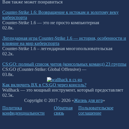
Вам также может понравиться
Counter-Strike 1.6: Возвращение к истокам и золотому веку
киберспорта
Counter-Strike 1.6 — это не просто компьютерная
0
2.8к.
Легендарная игра Counter-Strike 1.6 — история, особенности и
влияние на мир киберспорта
Counter-Strike 1.6 – легендарная многопользовательская
0
2.2к.
CS:GO: полный список читов (консольных команд) 23 группы
CS:GO (Counter-Strike: Global Offensive) —
0
3.8к.
Как включить ВХ в CS:GO через консоль?
Wallhack — это мощный инструмент, который предоставляет
0
2.5к.
Copyright © 2017 - 2026 «
Жизнь для игр
»
Политика
Обратная
Пользовательское
конфиденциальности
связь
соглашение