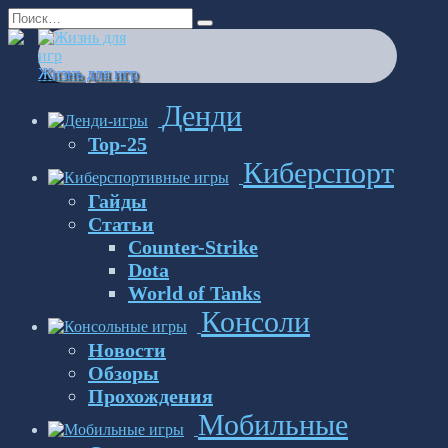
Перейти
Search
к
for:
содержанию
Жизнь для игр
Денди
Top-25
Киберспорт
Гайды
Статьи
Counter-Strike
Dota
World of Tanks
Консоли
Новости
Обзоры
Прохождения
Мобильные