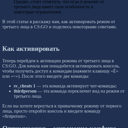
Однако, стоит отметить, что игра в режиме от
третьего лица имеет свои особенности и
некоторые ограничения.
В этой статье я расскажу вам, как активировать режим от
третьего лица в CS:GO и поделюсь некоторыми советами.
Как активировать
Теперь перейдем к активации режима от третьего лица в
CS:GO. Для начала нам понадобится активировать консоль,
чтобы получить доступ к командам (нажмите клавишу «Ё»
или «~»). После этого введите две команды:
sv_cheats 1
— эта команда активирует чит-команды;
thirdperson
— эта команда переключит вид на режим от
третьего лица.
Если вы хотите вернуться к привычному режиму от первого
лица, просто откройте консоль и введите команду
«firstperson».