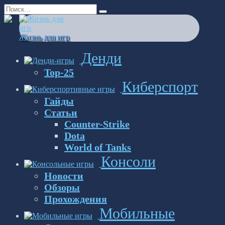
Перейти
Search
к
for:
содержанию
Жизнь для игр
Денди
Top-25
Киберспорт
Гайды
Статьи
Counter-Strike
Dota
World of Tanks
Консоли
Новости
Обзоры
Прохождения
Мобильные