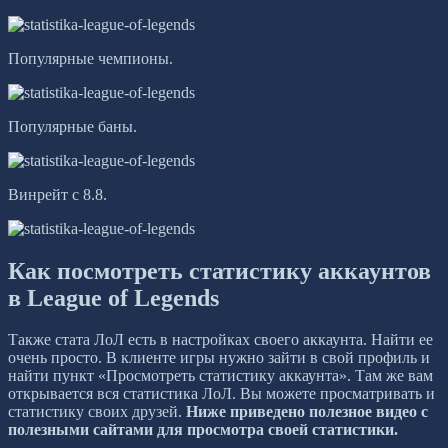
Популярные чемпионы.
Популярные баны.
Винрейт с 8.8.
Как посмотреть статистику аккаунтов
в League of Legends
Также стата ЛоЛ есть в настройках своего аккаунта. Найти ее
очень просто. В клиенте игры нужно зайти в свой профиль и
найти пункт «Просмотреть статистику аккаунта». Там же вам
открывается вся статистика ЛоЛ. Вы можете просматривать и
статистику своих друзей.
Ниже приведено полезное видео с
полезными сайтами для просмотра своей статистики.