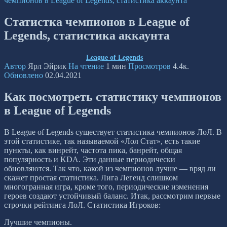
чемпионов в League of Legends, статистика аккаунта
Статистка чемпионов в League of
Legends, статистика аккаунта
League of Legends
Автор
Ярл Эйрик
На чтение
1 мин
Просмотров
4.4к.
Обновлено
02.04.2021
Как посмотреть статистику чемпионов
в League of Legends
В League of Legends существует статистика чемпионов ЛоЛ. В
этой статистике, так называемой «Лол Стат», есть такие
пункты, как винрейт, частота пика, банрейт, общая
популярность и KDA. Эти данные периодически
обновляются. Так что, какой из чемпионов лучше — вряд ли
скажет простая статистика. Лига Легенд слишком
многогранная игра, кроме того, периодические изменения
героев создают устойчивый баланс. Итак, рассмотрим первые
строчки рейтинга ЛоЛ. Статистика Игроков:
Лучшие чемпионы.