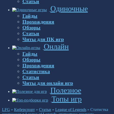
Статьи
Одиночные
Гайды
Прохождения
Обзоры
Статьи
Читы для ПК игр
Онлайн
Гайды
Обзоры
Прохождения
Статистика
Статьи
Читы для онлайн игр
Полезное
Топы игр
LFG
»
Киберспорт
»
Статьи
»
League of Legends
»
Статистка