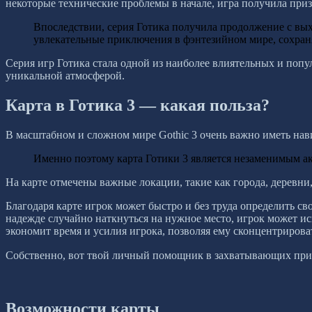
некоторые технические проблемы в начале, игра получила пр
Впоследствии, серия Готика получила продолжение с вы
увлекательные приключения в фэнтезийном мире, сохран
Серия игр Готика стала одной из наиболее влиятельных и поп
уникальной атмосферой.
Карта в Готика 3 — какая польза?
В масштабном и сложном мире Gothic 3 очень важно иметь на
Именно поэтому карта Готики 3 является незаменимым ак
На карте отмечены важные локации, такие как города, деревни,
Благодаря карте игрок может быстро и без труда определить св
надежде случайно наткнуться на нужное место, игрок может и
экономит время и усилия игрока, позволяя ему сконцентриров
Собственно, вот твой личный помощник в захватывающих прик
Возможности карты