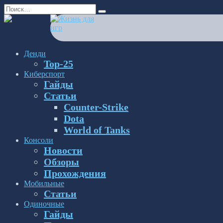
Перейти
Search
к
for:
содержанию
Денди
Top-25
Киберспорт
Гайды
Статьи
Counter-Strike
Dota
World of Tanks
Консоли
Новости
Обзоры
Прохождения
Мобильные
Статьи
Одиночные
Гайды