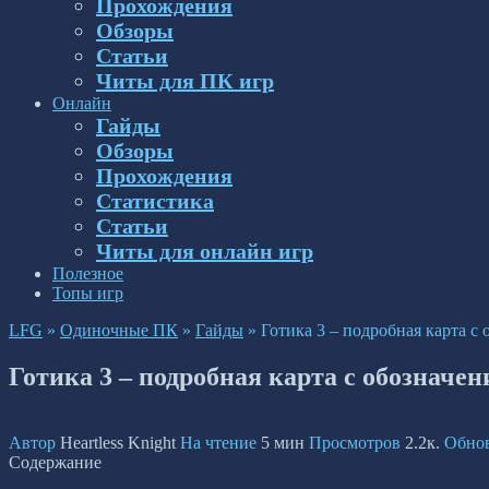
Прохождения
Обзоры
Статьи
Читы для ПК игр
Онлайн
Гайды
Обзоры
Прохождения
Статистика
Статьи
Читы для онлайн игр
Полезное
Топы игр
LFG
»
Одиночные ПК
»
Гайды
»
Готика 3 – подробная карта с
Готика 3 – подробная карта с обозначе
Автор
Heartless Knight
На чтение
5 мин
Просмотров
2.2к.
Обно
Содержание