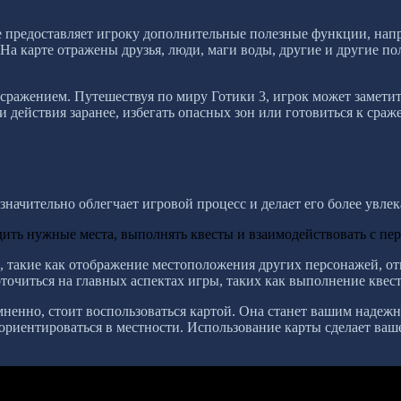
же предоставляет игроку дополнительные полезные функции, нап
На карте отражены друзья, люди, маги воды, другие и другие по
сражением. Путешествуя по миру Готики 3, игрок может заметит
 действия заранее, избегать опасных зон или готовиться к сраж
начительно облегчает игровой процесс и делает его более увле
дить нужные места, выполнять квесты и взаимодействовать с пе
 такие как отображение местоположения других персонажей, от
оточиться на главных аспектах игры, таких как выполнение квес
омненно, стоит воспользоваться картой. Она станет вашим наде
ориентироваться в местности. Использование карты сделает ваш