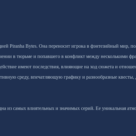
удией Piranha Bytes. Она переносит игрока в фэнтезийный мир, п
аточении в тюрьме и попавшего в конфликт между несколькими фр
 действие имеют последствия, влияющие на ход сюжета и отнош
активную среду, впечатляющую графику и разнообразные квесты,
одна из самых влиятельных и значимых серий. Ее уникальная ат