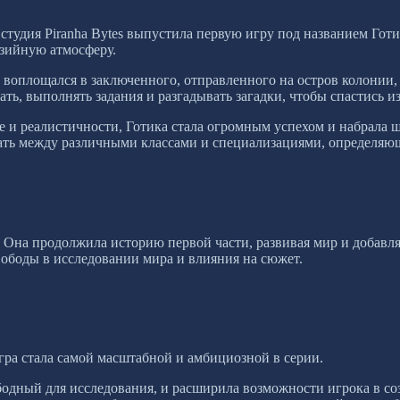
я студия Piranha Bytes выпустила первую игру под названием Гот
езийную атмосферу.
к воплощался в заключенного, отправленного на остров колонии,
ь, выполнять задания и разгадывать загадки, чтобы спастись из
е и реалистичности, Готика стала огромным успехом и набрала
ать между различными классами и специализациями, определяющ
. Она продолжила историю первой части, развивая мир и добавл
вободы в исследовании мира и влияния на сюжет.
 игра стала самой масштабной и амбициозной в серии.
дный для исследования, и расширила возможности игрока в соз