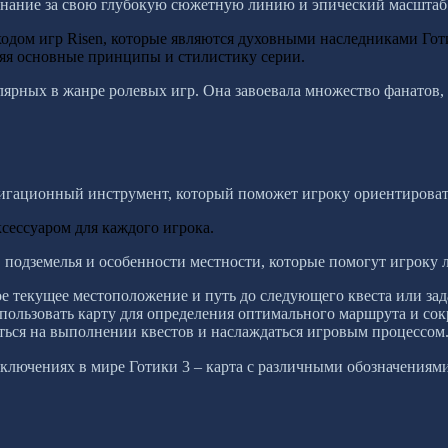
изнание за свою глубокую сюжетную линию и эпический масштаб
ходом игр Risen, которые являются духовными наследниками Го
яя основные принципы и стилистику серии.
улярных в жанре ролевых игр. Она завоевала множество фанато
вигационный инструмент, который поможет игроку ориентироват
сессуаром для каждого игрока.
 подземелья и особенности местности, которые помогут игроку л
ое текущее местоположение и путь до следующего квеста или зад
спользовать карту для определения оптимального маршрута и со
аться на выполнении квестов и наслаждаться игровым процессом
лючениях в мире Готики 3 – карта с различными обозначениями