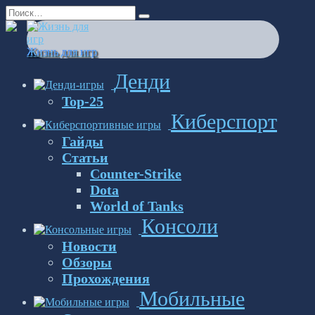
Перейти
Search
к
for:
содержанию
Жизнь для игр
Денди
Top-25
Киберспорт
Гайды
Статьи
Counter-Strike
Dota
World of Tanks
Консоли
Новости
Обзоры
Прохождения
Мобильные