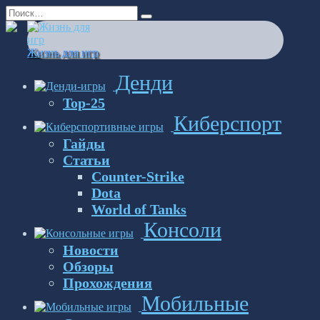
Перейти
Search
к
for:
содержанию
Жизнь для игр
Денди
Top-25
Киберспорт
Гайды
Статьи
Counter-Strike
Dota
World of Tanks
Консоли
Новости
Обзоры
Прохождения
Мобильные