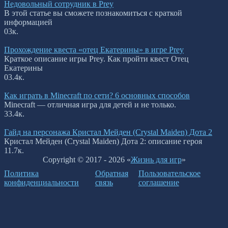
Недовольный сотрудник в Prey
В этой статье вы сможете познакомиться с краткой
информацией
0
3к.
Прохождение квеста «отец Екатерины» в игре Prey
Краткое описание игры Prey. Как пройти квест Отец
Екатерины
0
3.4к.
Как играть в Minecraft по сети? 6 основных способов
Minecraft — отличная игра для детей и не только.
3
3.4к.
Гайд на персонажа Кристал Мейден (Crystal Maiden) Дота 2
Кристал Мейден (Crystal Maiden) Дота 2: описание героя
1
1.7к.
Copyright © 2017 - 2026 «
Жизнь для игр
»
Политика
Обратная
Пользовательское
конфиденциальности
связь
соглашение