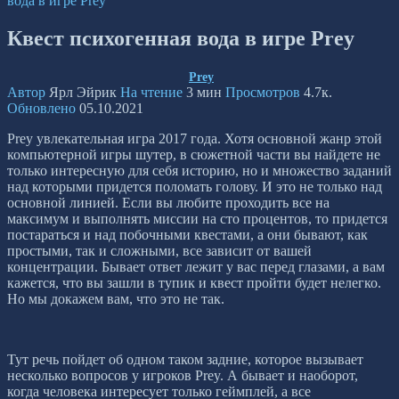
вода в игре Prey
Квест психогенная вода в игре Prey
Prey
Автор
Ярл Эйрик
На чтение
3 мин
Просмотров
4.7к.
Обновлено
05.10.2021
Prey увлекательная игра 2017 года. Хотя основной жанр этой
компьютерной игры шутер, в сюжетной части вы найдете не
только интересную для себя историю, но и множество заданий
над которыми придется поломать голову. И это не только над
основной линией. Если вы любите проходить все на
максимум и выполнять миссии на сто процентов, то придется
постараться и над побочными квестами, а они бывают, как
простыми, так и сложными, все зависит от вашей
концентрации. Бывает ответ лежит у вас перед глазами, а вам
кажется, что вы зашли в тупик и квест пройти будет нелегко.
Но мы докажем вам, что это не так.
Тут речь пойдет об одном таком задние, которое вызывает
несколько вопросов у игроков Prey. А бывает и наоборот,
когда человека интересует только геймплей, а все