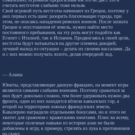
считать вестготов слабыми тоже нельзя.
Свой игровой путь вестготы начинают из Греции, поэтому у
них первых есть шанс разорить близлежащие города, при
этом, не опасаясь нападения римских воинов. После захвата
Греции и опустошения её земель, нужно найти место
постоянного пребывания, на эту роль могут подойти как
Египет с Италией, так и Испания. Продвигаясь к своей цели,
вестготы будут натыкаться на другие племена дикарей,
лучший выход из ситуации – делать их своими вассалами. Да
и с них можно получать золото, делая очередной ход.
— Аланы
Юниты, представляющие данную фракцию, на момент игры
являются самыми слабыми воинами. Поэтому сражаться за
них будет довольно сложно, тем более удерживать нужно два
фронта, один из них находится вблизи кавказских гор, а
второй на территориях южных французских земель.
Кавалерию наградили отдельными бонусами, но и этого не
хватит для сражения с вражескими юнитами. Плюс ко всему,
некоторые полезные навыки из истории алан не были
добавлены в игру, к примеру, стрелять из лука в противников
на скаку.