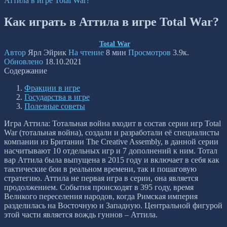
Аттила в игре Total War?
Как играть в Аттила в игре Total War?
Total War
Автор
Ярл Эйрик
На чтение
8 мин
Просмотров
3.9к.
Обновлено
18.10.2021
Содержание
Фракции в игре
Государства в игре
Полезные советы
Игра Аттила: Тотальная война входит в состав серии игр Total
War (тотальная война), создали и разработали её специалисты
компании из Британии The Creative Assembly, в данной серии
насчитывают 10 отдельных игр и 7 дополнений к ним. Тотал
вар Аттила была выпущена в 2015 году и включает в себя как
тактические бои в реальном времени, так и пошаговую
стратегию. Аттила не первая игра в серии, она является
продолжением. События происходят в 395 году, время
Великого переселения народов, когда Римская империя
разделилась на Восточную и Западную. Центральной фигурой
этой части является вождь гуннов – Аттила.