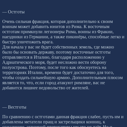
— Остготы
Очень сильная фракция, которая дополнительно к своим
воинам может добавить юнитов из Рима. К восточным
остготам примкнули легионеры Рима, воины из Фракии,
наездники из Германии, а также пикинёры, способные легко и
быстро уничтожить врага.
Для начала у вас не будет собственных земель, где можно
было бы основать державу, поэтому восточные остготы
отправляются в Италию, благодаря расположению у
Адриатического моря, будет несложно вести оборону
полуострова. Поэтому, после того как обоснуетесь на
территориях Италии, времени будет достаточно для того,
чтобы создать сильнейшую армию. Дополнительным плюсом
является то, что, если город атакуют римляне, вас не
добавится лишнее недовольство от жителей.
— Вестготы
По сравнению с остготами данная фракция слабее, пусть им и
добавлены метатели пращ и застрельщики конниц, к
сожалению, огромной прерогативы им это не даёт. Но и