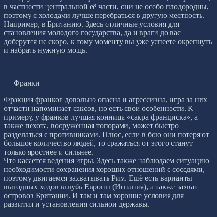
в частности центральной её части, они не особо плодородны,
поэтому с холодами лучше перебраться в другую местность.
Например, в Британию. Здесь отличные условия для
становления молодого государства, да и враги до вас
доберутся не скоро, к тому моменту вы уже успеете окрепнуть
и набрать нужную мощь.
— Франки
Фракция франков довольно опасна и агрессивна, игра за них
отчасти напоминает саксов, но есть свои особенности. К
примеру, у франков лучшая конница «сакра франциска», а
также пехота, вооружённая топорами, может быстро
разделаться с противниками. Плюс, если в бою они потеряют
большое количество людей, то сражаться от этого станут
только яростнее и сильнее.
Что касается ведения игры. Здесь также наблюдаем ситуацию
необходимости сохранения хороших отношений с соседями,
поэтому двигаемся захватывать Рим. Ещё есть варианты
выгодных ходов вглубь Европы (Испания), а также захват
островов Британии. И там и там хорошие условия для
развития и установления сильной державы.