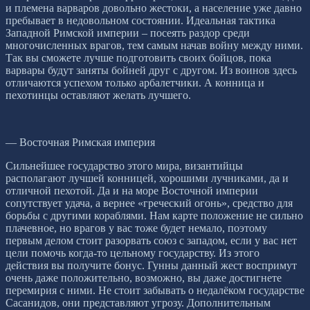
и племена варваров довольно жестоки, а население уже давно
пребывает в недовольном состоянии. Идеальная тактика
Западной Римской империи – посеять раздор среди
многочисленных врагов, тем самым начав войну между ними.
Так вы сможете лучше подготовить своих бойцов, пока
варвары будут заняты бойней друг с другом. Из воинов здесь
отличаются успехом только арбалетчики. А конница и
пехотинцы оставляют желать лучшего.
— Восточная Римская империя
Сильнейшее государство этого мира, византийцы
располагают лучшей конницей, хорошими лучниками, да и
отличной пехотой. Да и на море Восточной империи
сопутствует удача, а вернее «греческий огонь», средство для
борьбы с другими кораблями. Нам карте положение не сильно
плачевное, но врагов у вас тоже будет немало, поэтому
первым делом стоит разорвать союз с западом, если у вас нет
цели помочь когда-то цельному государству. Из этого
действия вы получите бонус. Гунны данный жест воспримут
очень даже положительно, возможно, вы даже достигнете
перемирия с ними. Не стоит забывать о недалёком государстве
Сасанидов, они представляют угрозу. Дополнительным