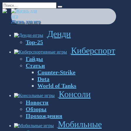
Перейти
Search
к
for:
содержанию
Жизнь для игр
Денди
Top-25
Киберспорт
Гайды
Статьи
Counter-Strike
Dota
World of Tanks
Консоли
Новости
Обзоры
Прохождения
Мобильные