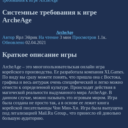
требования к игре ArcheAge
Системные требования к игре
ArcheAge
ArcheAge
Автор
Ярл Эйрик
На чтение
3 мин
Просмотров
1.1к.
Обновлено
02.04.2021
Краткое описание игры
ArcheAge – это многопользовательская онлайн игра
корейского производства. Ее разработала компания XLGames.
По виду вы сразу можете понять, что пришла она с Востока,
графика и весь антураж очень специфический и легко можно
отнести к определенной культуре. Происходят действия в
магической реальности выдуманного мира ArcheAge. В
данном случае, можно называть это игровым миром. Игра
была создана не просто так, а в основе ее лежит книга
корейской писательницы Чон Мин-Хи. Игра была выпущена
под легализацией Mail.Ru Group., что принесло ей довольно
большую аудиторию.