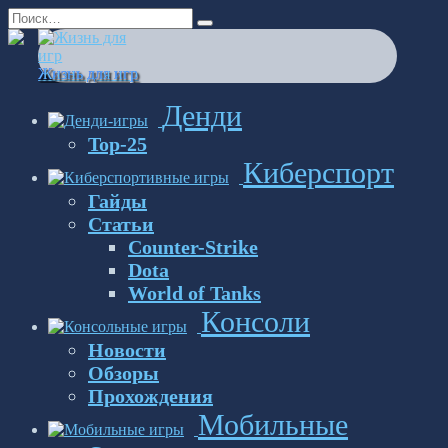
Перейти
Search
к
for:
содержанию
Жизнь для игр
Денди
Top-25
Киберспорт
Гайды
Статьи
Counter-Strike
Dota
World of Tanks
Консоли
Новости
Обзоры
Прохождения
Мобильные