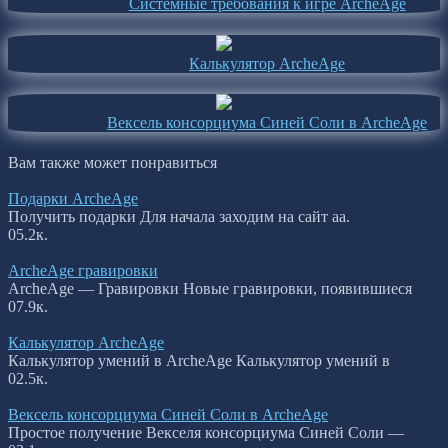
Системные требования к игре ArcheAge
Калькулятор ArcheAge
Вексель консорциума Синей Соли в ArcheAge
Вам также может понравиться
Подарки ArcheAge
Получить подарки Для начала заходим на сайт aa.
0
5.2к.
ArcheAge гравировки
ArcheAge — Гравировки Новые гравировки, появившиеся
0
7.9к.
Калькулятор ArcheAge
Калькулятор умений в ArcheAge Калькулятор умений в
0
2.5к.
Вексель консорциума Синей Соли в ArcheAge
Простое получение Векселя консорциума Синей Соли —