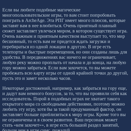
Если вы любите подобные магические
многопользовательские игры, то вам стоит попробовать
поиграть в ArcheAge. Эта РПГ имеет много плюсов, которые
заставят вам в нее влюбиться. Очень приятный плавный
сюжет заставляет увлечься миром, в котором существует игра.
Очень важным и приятным качеством выступает то, что мир
бесшовный, то есть вам не придется ждать загрузки и
перебираться из одной локации в другую. В игре есть
телепорты и быстрые перемещения, но они созданы лишь для
удобства. В передвижениях вас ничего не ограничивает,
любую реку можно проплыть от начала и до конца, на любую
гору можно забраться. Если вам захочется, то вы можете
пробежать всю карту игры от одной крайней точки до другой,
пусть это и замет несколько часов.
Некоторые достижений, например, как забраться на гору еще,
и дадут вам немного бонусов, за то, что вы проявили себя как
исследователь. Порой в подобных играх не хватает такого
открытого мира со свободными действиями, поэтому можно
любить эту игру, хотя бы за такой продуманный фактор, он
заставляет больше приблизиться к миру игры. Кроме того вы
не ограничены и в своем развитии. Ваш персонаж может
стать «кем захочет»», в игре есть большой раздел занятий,
больше чем в игре симс, пожалуй.