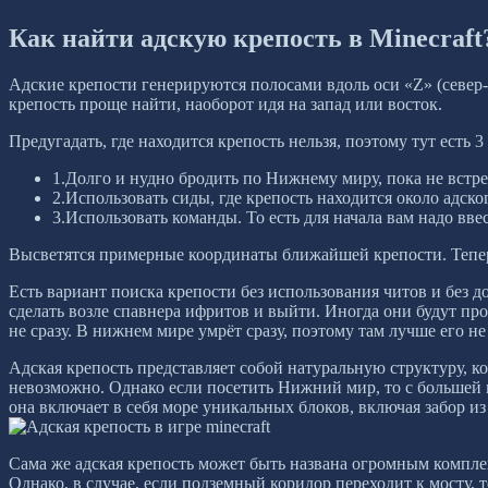
Как найти адскую крепость в Minecraft
Адские крепости генерируются полосами вдоль оси «Z» (север-
крепость проще найти, наоборот идя на запад или восток.
Предугадать, где находится крепость нельзя, поэтому тут есть 3
1.Долго и нудно бродить по Нижнему миру, пока не встрет
2.Использовать сиды, где крепость находится около адско
3.Использовать команды. То есть для начала вам надо ввес
Высветятся примерные координаты ближайшей крепости. Тепер
Есть вариант поиска крепости без использования читов и без 
сделать возле спавнера ифритов и выйти. Иногда они будут про
не сразу. В нижнем мире умрёт сразу, поэтому там лучше его не
Адская крепость представляет собой натуральную структуру, к
невозможно. Однако если посетить Нижний мир, то с большей ве
она включает в себя море уникальных блоков, включая забор из
Сама же адская крепость может быть названа огромным компле
Однако, в случае, если подземный коридор переходит к мосту, 