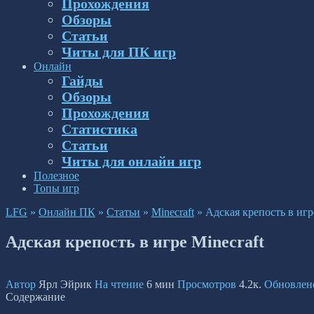
Прохождения
Обзоры
Статьи
Читы для ПК игр
Онлайн
Гайды
Обзоры
Прохождения
Статистика
Статьи
Читы для онлайн игр
Полезное
Топы игр
LFG
»
Онлайн ПК
»
Статьи
»
Minecraft
»
Адская крепость в игр
Адская крепость в игре Minecraft
Автор
Ярл Эйрик
На чтение
6 мин
Просмотров
4.2к.
Обновлен
Содержание