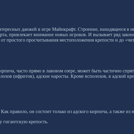
нтересных данжей в игре Майнкрафт. Строение, находящееся в ни
рта, привлекает внимание новых игроков. И вызывает ряд закон
: от простого просчитывания местоположения крепости и до «чит
рпича, часто прямо в лавовом озере, может быть частично спрят
лохов (ифритов), адские наросты. Кроме всполохов, в адской кр
 Как правило, он состоит только из адского кирпича, а также из
ну гигантскую крепость.