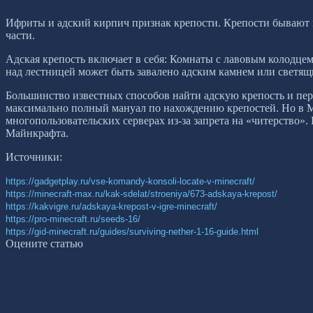
Ифриты и адский кирпич признак крепости. Крепости бывают 
части.
Адская крепость включает в себя: Комнаты с лавовым колодц
над лестницей может быть завалено адским камнем или светящ
Большинство известных способов найти адскую крепость и пер
максимально полный мануал по нахождению крепостей. Но в Ма
многопользовательских серверах из-за запрета на «читерство».
Майнкрафта.
Источники:
https://gadgetplay.ru/vse-komandy-konsoli-locate-v-minecraft/
https://minecraft-max.ru/kak-sdelat/stroeniya/673-adskaya-krepost/
https://kakvigre.ru/adskaya-krepost-v-igre-minecraft/
https://pro-minecraft.ru/seeds-16/
https://gid-minecraft.ru/guides/surviving-nether-1-16-guide.html
Оцените статью