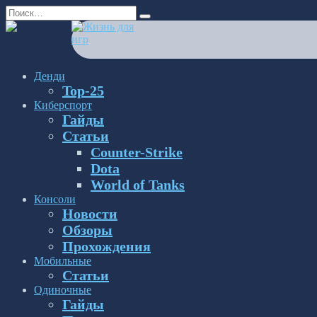
Перейти
Search
к
for:
содержанию
Денди
Top-25
Киберспорт
Гайды
Статьи
Counter-Strike
Dota
World of Tanks
Консоли
Новости
Обзоры
Прохождения
Мобильные
Статьи
Одиночные
Гайды