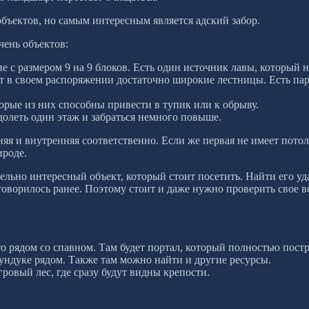
объектов, но самым интересным является адский забор.
чень объектов:
с размером 9 на 9 блоков. Есть один источник лавы, который н
в своем распоряжении достаточно широкие лестницы. Есть пару
рые из них способны привести в тупик или к обрыву.
олеть один этаж и забраться немного повыше.
няя и внутренняя соответственно. Если же первая не имеет потол
ироде.
тельно интересный объект, который стоит посетить. Найти его уд
 говорилось ранее. Поэтому стоит и даже нужно проверить свое в
 рядом со спавном. Там будет портал, который полностью постр
сундуке рядом. Также там можно найти и другие ресурсы.
гровый лес, где сразу будут видны крепости.