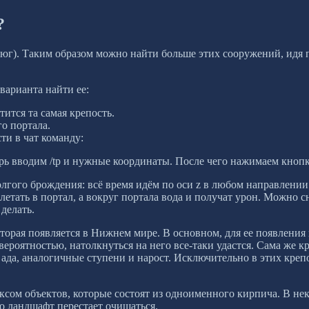
?
юг). Таким образом можно найти больше этих сооружений, идя п
 варианта найти ее:
ится та самая крепость.
го портала.
ти в чат команду:
ь вводим /tp и нужные координаты. После чего нажимаем кнопк
долгого брождения: всё время идём по оси z в любом направлени
летать в портал, а вокруг портала вода и получат урон. Можно 
 делать.
оторая появляется в Нижнем мире. В основном, для ее появления
роятностью, натолкнуться на него все-таки удастся. Сама же кр
 ада, аналогичные ступени и нарост. Исключительно в этих креп
ксом объектов, которые состоят из одноименного кирпича. В не
то ландшафт перестает очищаться.