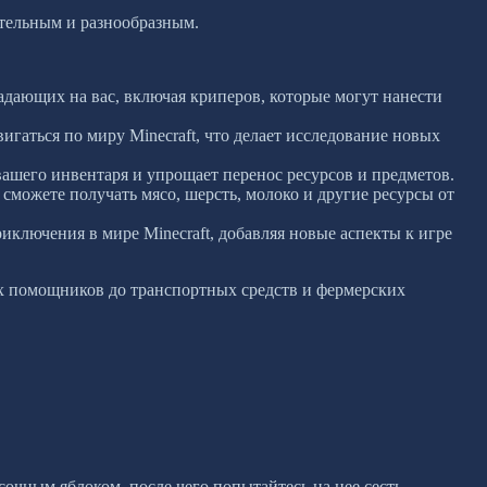
ательным и разнообразным.
адающих на вас, включая криперов, которые могут нанести
аться по миру Minecraft, что делает исследование новых
ашего инвентаря и упрощает перенос ресурсов и предметов.
 сможете получать мясо, шерсть, молоко и другие ресурсы от
лючения в мире Minecraft, добавляя новые аспекты к игре
ых помощников до транспортных средств и фермерских
чным яблоком, после чего попытайтесь на нее сесть.