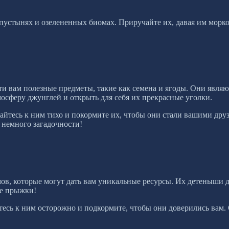
 пустынях и озелененных биомах. Приручайте их, давая им морк
сти вам полезные предметы, такие как семена и ягоды. Они яв
мосферу джунглей и открыть для себя их прекрасные уголки.
йтесь к ним тихо и покормите их, чтобы они стали вашими друз
 немного загадочности!
в, которые могут дать вам уникальные ресурсы. Их детеныши д
ые прыжки!
сь к ним осторожно и подкормите, чтобы они доверились вам.