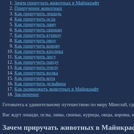
Зачем приручать животных в Майнкрафт
Приручение животных
Как приручить лошадь
Как приручить осла
Как приручить ламу
Как приручить свинью
Как приручить курицу
Как приручить овцу
Как приручить корову
Как приручить кролика
Как приручить лису
Как приручить панду
Как приручить пчелу
Как приручить волка
Как приручить кота
Как приручить дельфина
Как размножить животных в Майнкрафт
Заключение
Готовьтесь к удивительному путешествию по миру Minecraft, г
Вас ждут лошади, ослы, ламы, свиньи, курицы, овцы, коровы, 
Зачем приручать животных в Майнкра