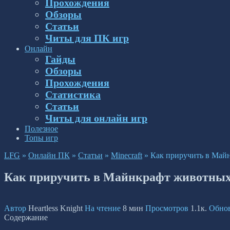
Прохождения
Обзоры
Статьи
Читы для ПК игр
Онлайн
Гайды
Обзоры
Прохождения
Статистика
Статьи
Читы для онлайн игр
Полезное
Топы игр
LFG
»
Онлайн ПК
»
Статьи
»
Minecraft
»
Как приручить в Май
Как приручить в Майнкрафт животны
Автор
Heartless Knight
На чтение
8 мин
Просмотров
1.1к.
Обно
Содержание