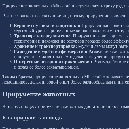
Приручение животных в Minecraft предоставляет игроку ряд п
Вот несколько ключевых причин, почему приручение животных в
Верные спутники и защитники:
Прирученные волки стан
серьезный урон. Прирученные кошки также могут отпугну
Транспорт и передвижение:
Прирученные лошади, ослы, 
территорий и нахождение ресурсов гораздо более эффек
Хранение и транспортировка:
Мулы и ламы могут быть о
Разведение и удобство фермерства:
Разведение животных
прирученных животных. Это делает получение продуктов
Интересные истории и приключения:
Взаимодействие с
и делая ее более захватывающей.
Таким образом, приручение животных в Minecraft открывает 
помощников, делая игровой опыт более разнообразным и инте
Приручение животных
В целом, процесс приручения животных достаточно прост, гла
Как приручить лошадь
Путь к лошадиному дружелюбию может быть сложным, но с наши