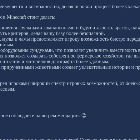
реимуществ и возможностей, делая игровой процесс более увлек
 Minecraft стоит делать:
овятся лояльными компаньонами и будут атаковать врагов, нап
ть криперов, делая вашу базу более безопасной.
мулы и ламы предоставляют игроку возможность быстро передвиг
тивным.
борудованы сундуками, что позволяет увеличить вместимость в
 позволяет создавать собственное фермерское хозяйство, где вы
 питания и материалов для крафта более удобным.
 прирученными животными создает увлекательные истории и прик
перед игроками широкий спектр игровых возможностей, от боев
ресным.
вное соблюдайте наши рекомендации. 😉
ми советами у вас все получится! Сначала покормите лошадь со