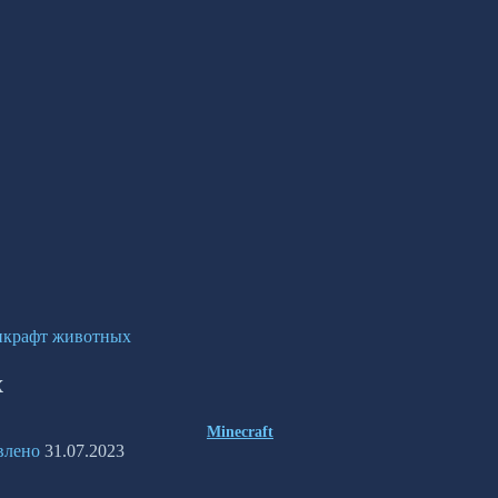
нкрафт животных
х
Minecraft
влено
31.07.2023