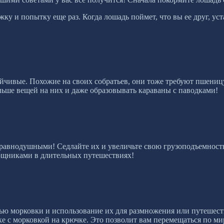
жку и попытку еще раз. Когда лошадь поймет, что вы ее друг, ус
ойчивые. Похожие на своих собратьев, они тоже требуют пшениц
льше вещей на них и даже образовывать караваны с паводками!
с равнодушными! Седлайте их и увеличьте свою грузоподъемность
мощниками в длительных путешествиях!
ью морковки и использование их для размножения или путешеств
чке с морковкой на крючке. Это позволит вам перемещаться по м