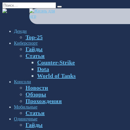
Перейти
Search
к
for:
содержанию
Денди
Top-25
Киберспорт
Гайды
Статьи
Counter-Strike
Dota
World of Tanks
Консоли
Новости
Обзоры
Прохождения
Мобильные
Статьи
Одиночные
Гайды