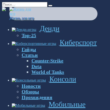
Перейти
Search
к
for:
содержанию
Жизнь для игр
Денди
Top-25
Киберспорт
Гайды
Статьи
Counter-Strike
Dota
World of Tanks
Консоли
Новости
Обзоры
Прохождения
Мобильные