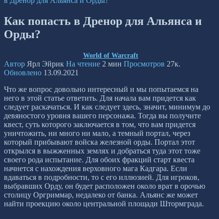
в Дренор для Альянса и Орды?
Как попасть в Дренор для Альянса и
Орды?
World of Warcraft
Автор
Ярл Эйрик
На чтение
2 мин
Просмотров
27к.
Обновлено
13.09.2021
Что же вопрос довольно интересный и мы попытаемся на
него в этой статье ответить. Для начала вам придется как
следует раскачаться. И как следует здесь, значит, минимум до
девяностого уровня вашего персонажа. Тогда вы получите
квест, суть которого заключается в том, что вам придется
уничтожить, ни много ни мало, а темный портал, через
который прибывают войска железной орды. Портал этот
открылся в выжженных землях и добраться туда этот тоже
своего рода испытание. Для обоих фракций старт квеста
начнется с нахождения верховного мага Кадгара. Если
вдаваться в подробности, то с его иллюзией. Для игроков,
выбравших Орду, он будет расположен около врат в орочью
столицу Оргриммар, недалеко от банка. Альянс же может
найти проекцию около центральной площади Штормграда.