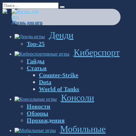
Перейти
Search
к
for:
содержанию
Жизнь для игр
Денди
Top-25
Киберспорт
Гайды
Статьи
Counter-Strike
Dota
World of Tanks
Консоли
Новости
Обзоры
Прохождения
Мобильные