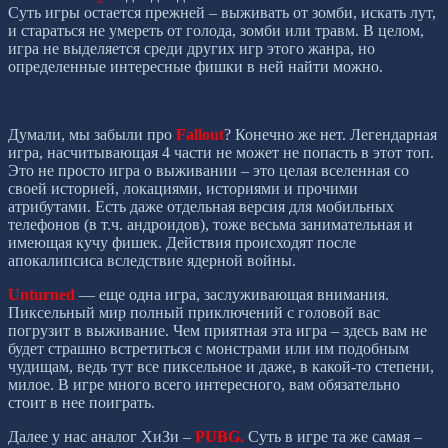
Суть игры остается прежней – выживать от зомби, искать лут,
и стараться не умереть от голода, зомби или травм. В целом,
игра не выделяется среди других игр этого жанра, но
определенные интересные фишки в ней найти можно.
Думали, мы забыли про
Fallout
? Конечно же нет. Легендарная
игра, насчитывающая 4 части не может не попасть в этот топ.
Это не просто игра о выживании – это целая вселенная со
своей историей, локациями, историями и прочими
атрибутами. Есть даже отдельная версия для мобильных
телефонов (в т.ч. андроидов), тоже весьма занимательная и
имеющая кучу фишек. Действия происходят после
апокалипсиса вследствие ядерной войны.
Unturned
— еще одна игра, заслуживающая внимания.
Пиксельный мир полный приключений с головой вас
погрузит в выживание. Чем приятная эта игра – здесь вам не
будет страшно встретиться с монстрами или им подобным
чудищам, ведь тут все пиксельное и даже, в какой-то степени,
милое. В игре много всего интересного, вам обязательно
стоит в нее поиграть.
Далее у нас аналог ХиЗи –
PUBG.
Суть в игре та же самая –