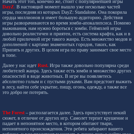
Начать этот топ, конечно же, стоит с популярнейшей игры
DayZ
.
В настоящий момент вышло уже несколько частей
игры, последняя из которых DayZ: Standalone. Она покорила
сердца миллионов и имеет большую аудиторию. Действия
игры разворачиваются во время зомби-апокалипсиса. Помимо
выживания, нам нужно бороться с зомби. Геймплей игры
довольно реалистичен и приятен, есть система крафта, как и в
любой приличной игре такого жанра. Есть множество модов и
дополнений с картами знаменитых городов, таких, как
Припять и других. В целом игра по праву занимает свое место
в топе.
Далее у нас идет
Rust.
Игра также довольно популярна среди
любителей жанра. Здесь также есть зомби и множество других
опасностей в виде животных. В игре вы появляетесь
абсолютно голым и с пустыми руками. Вам предстоит выжить
в лесу, найти себе укрытие, пищу, огонь, одежду, а также все
это добро не потерять.
The Forest
– располагается далее. Здесь присутствует некий
сюжет, в отличие от других игр. Самолет терпит крушение и
падает в непонятное место, в котором обитают твари,
непонятного происхождения. Эти ребята забирают вашего