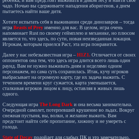
ребенка, и вам предстоит выживать в диком лесу и найти свое
чадо. Ночью вы сдерживаете нападения аборигенов, а днем
пытаетесь найти ваше дитя.
Хотите испытать себя в выживании среди динозавров – тогда
игра
Beasts of Prey
именно для вас. В целом, игра очень
напоминает Rust по своему геймплею и механике, но плюсом
является то, что здесь, по сути, новая неизведанная локация.
Игрокам, которым приелся Раст, эта игра понравится.
Далее у нас небезызвестная игра –
H1Z1.
Отличается от своих
оппонентов она тем, что здесь игра длится всего лишь один
раунд. Вам не нужно выживать дням и неделями одним
персонажем, но сама суть сохранилась. Итак, кучу игроков
выбрасывает на огромную карту, где их задача выжить. С
течением времени круг сужается, карта уменьшается,
сталкивая игроков лицом к лицу, оставляя в живых лишь
одного.
Следующая игра
The Long Dark
и она весьма занимательна.
Очередной самолет, потерпевший крушение во льдах. Вокруг
снежная пустыня, вы, волки, и желание выжить. Вам
предстоит найти себе пропитание, хижину и не умереть с
голода.
State of Decay
подойдет для слабых ПК и это замечательно.