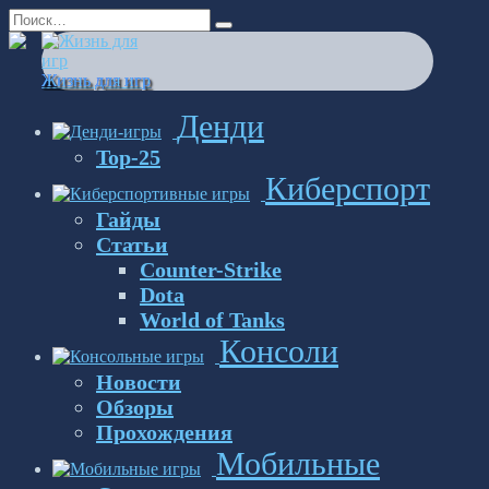
Перейти
Search
к
for:
содержанию
Жизнь для игр
Денди
Top-25
Киберспорт
Гайды
Статьи
Counter-Strike
Dota
World of Tanks
Консоли
Новости
Обзоры
Прохождения
Мобильные