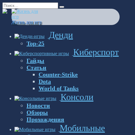
Перейти
Search
к
for:
содержанию
Жизнь для игр
Денди
Top-25
Киберспорт
Гайды
Статьи
Counter-Strike
Dota
World of Tanks
Консоли
Новости
Обзоры
Прохождения
Мобильные