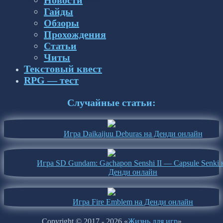
Новости
Гайды
Обзоры
Прохождения
Статьи
Читы
Текстовый квест
RPG — тест
Случайные статьи:
Игра Daikaijuu Deburas на Денди онлайн
Игра SD Gundam: Gachapon Senshi II — Capsule Senki 
Денди онлайн
Игра Fire Emblem на Денди онлайн
Copyright © 2017 - 2026 «
Жизнь для игр
»