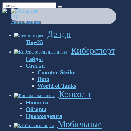
Перейти
Search
к
for:
содержанию
Жизнь для игр
Денди
Top-25
Киберспорт
Гайды
Статьи
Counter-Strike
Dota
World of Tanks
Консоли
Новости
Обзоры
Прохождения
Мобильные