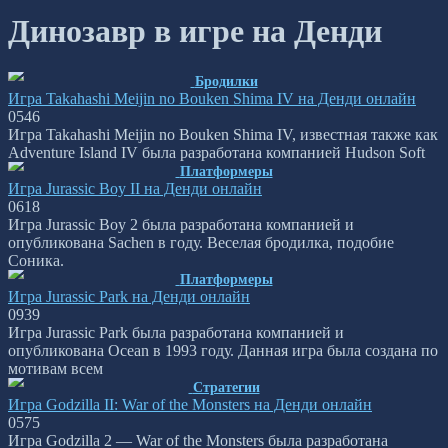
Динозавр в игре на Денди
Бродилки
Игра Takahashi Meijin no Bouken Shima IV на Денди онлайн
0
546
Игра Takahashi Meijin no Bouken Shima IV, известная также как
Adventure Island IV была разработана компанией Hudson Soft
Платформеры
Игра Jurassic Boy II на Денди онлайн
0
618
Игра Jurassic Boy 2 была разработана компанией и
опубликована Sachen в году. Веселая бродилка, подобие
Соника.
Платформеры
Игра Jurassic Park на Денди онлайн
0
939
Игра Jurassic Park была разработана компанией и
опубликована Ocean в 1993 году. Данная игра была создана по
мотивам всем
Стратегии
Игра Godzilla II: War of the Monsters на Денди онлайн
0
575
Игра Godzilla 2 — War of the Monsters была разработана