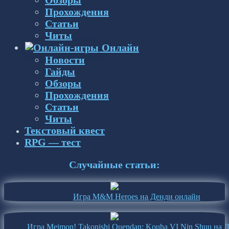
Прохождения
Статьи
Читы
Онлайн
Новости
Гайды
Обзоры
Прохождения
Статьи
Читы
Текстовый квест
RPG — тест
Случайные статьи:
Игра M&M Heroes на Денди онлайн
Игра Meimon! Takonishi Ouendan: Kouha VI Nin Shuu на 