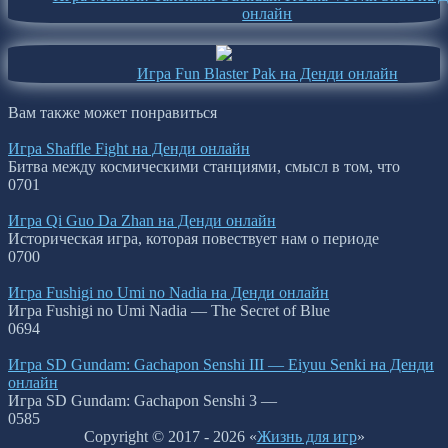
онлайн
Игра Fun Blaster Pak на Денди онлайн
Вам также может понравиться
Игра Shaffle Fight на Денди онлайн
Битва между космическими станциями, смысл в том, что
0
701
Игра Qi Guo Da Zhan на Денди онлайн
Историческая игра, которая повествует нам о периоде
0
700
Игра Fushigi no Umi no Nadia на Денди онлайн
Игра Fushigi no Umi Nadia — The Secret of Blue
0
694
Игра SD Gundam: Gachapon Senshi III — Eiyuu Senki на Денди
онлайн
Игра SD Gundam: Gachapon Senshi 3 —
0
585
Copyright © 2017 - 2026 «
Жизнь для игр
»