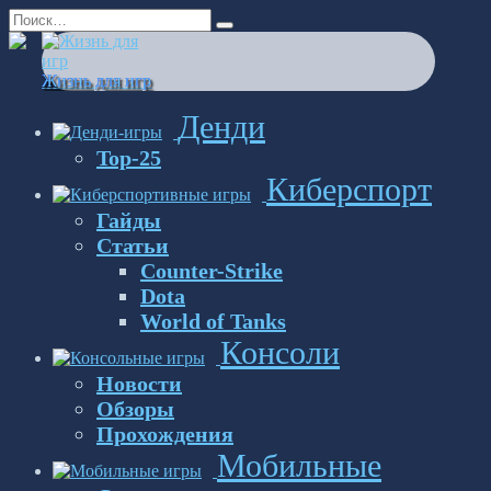
Перейти
Search
к
for:
содержанию
Жизнь для игр
Денди
Top-25
Киберспорт
Гайды
Статьи
Counter-Strike
Dota
World of Tanks
Консоли
Новости
Обзоры
Прохождения
Мобильные