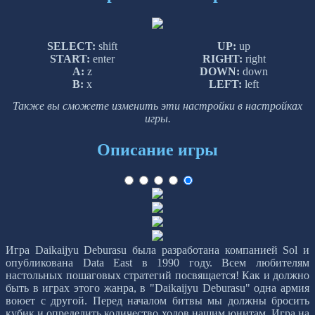
SELECT:
shift
UP:
up
START:
enter
RIGHT:
right
A:
z
DOWN:
down
B:
x
LEFT:
left
Также вы сможете изменить эти настройки в настройках
игры.
Описание игры
Игра Daikaijyu Deburasu была разработана компанией Sol и
опубликована Data East в 1990 году. Всем любителям
настольных пошаговых стратегий посвящается! Как и должно
быть в играх этого жанра, в "Daikaijyu Deburasu" одна армия
воюет с другой. Перед началом битвы мы должны бросить
кубик и определить количество ходов нашим юнитам. Игра на