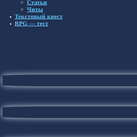
Статьи
Читы
Текстовый квест
RPG — тест