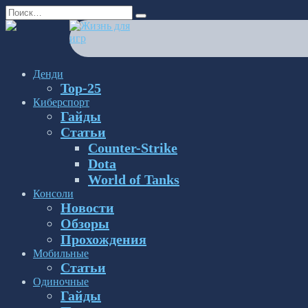
Перейти
Search
к
for:
содержанию
Денди
Top-25
Киберспорт
Гайды
Статьи
Counter-Strike
Dota
World of Tanks
Консоли
Новости
Обзоры
Прохождения
Мобильные
Статьи
Одиночные
Гайды