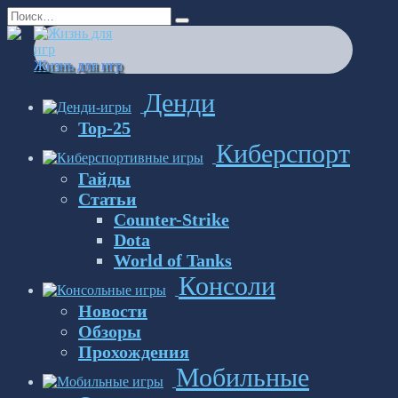
Перейти
Search
к
for:
содержанию
Жизнь для игр
Денди
Top-25
Киберспорт
Гайды
Статьи
Counter-Strike
Dota
World of Tanks
Консоли
Новости
Обзоры
Прохождения
Мобильные