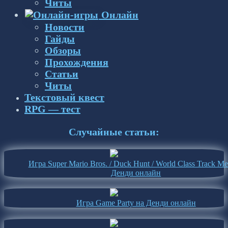
Читы
Онлайн
Новости
Гайды
Обзоры
Прохождения
Статьи
Читы
Текстовый квест
RPG — тест
Случайные статьи:
Игра Super Mario Bros. / Duck Hunt / World Class Track Me
Денди онлайн
Игра Game Party на Денди онлайн