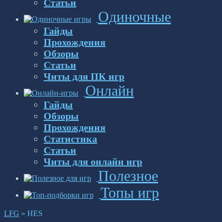
Статьи
Одиночные
Гайды
Прохождения
Обзоры
Статьи
Читы для ПК игр
Онлайн
Гайды
Обзоры
Прохождения
Статистика
Статьи
Читы для онлайн игр
Полезное
Топы игр
LFG
»
HES