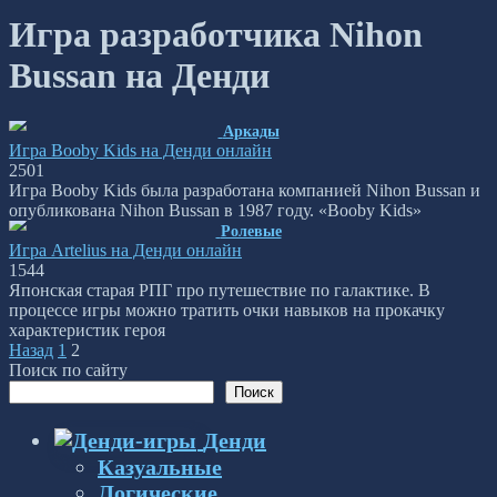
Игра разработчика Nihon
Bussan на Денди
Аркады
Игра Booby Kids на Денди онлайн
2
501
Игра Booby Kids была разработана компанией Nihon Bussan и
опубликована Nihon Bussan в 1987 году. «Booby Kids»
Ролевые
Игра Artelius на Денди онлайн
1
544
Японская старая РПГ про путешествие по галактике. В
процессе игры можно тратить очки навыков на прокачку
характеристик героя
Пагинация
Назад
1
2
записей
Поиск по сайту
Поиск
Денди
Казуальные
Логические