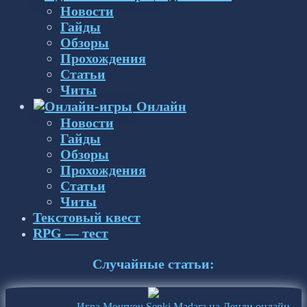
Новости
Гайды
Обзоры
Прохождения
Статьи
Читы
Онлайн
Новости
Гайды
Обзоры
Прохождения
Статьи
Читы
Текстовый квест
RPG — тест
Случайные статьи:
Игра Mouryou Senki Madara на Денди онлайн