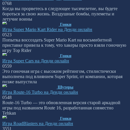
0
768
Когда вы прорветесь в следующее тысячелетие, вы будете
бороться за свою жизнь. Воздушные бомбы, пулеметы и
летучие воины
Гонки
Игра Super Mario Kart Rider на Денди онлайн
0
523
Попытка воссоздать Super Mario Kart на восьмибитной
приставке привела к тому, что хакеры просто взяли гоночную
игру Top Rider
Гонки
Игра Super Cars на Денди онлайн
0
559
Это гоночная игра с высоким рейтингом, стилистически
выполнена под влиянием Super Sprint, от компании, которая
позже выпустила
Шутеры
Игра Route-16 Turbo на Денди онлайн
0
548
Route-16 Turbo — это обновленная версия старой аркадной
игры под названием Route 16, разработанная совместно
Tehkan
Гонки
Игра RoadBlasters на Денди онлайн
3
551