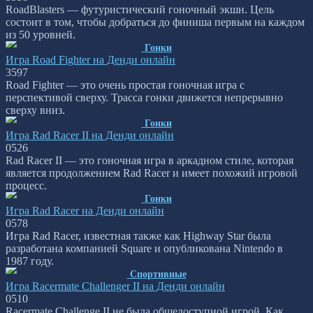
RoadBlasters — футуристический гоночный экшн. Цель
состоит в том, чтобы добраться до финиша первым на каждом
из 50 уровней.
Гонки
Игра Road Fighter на Денди онлайн
3
597
Road Fighter — это очень простая гоночная игра с
перспективой сверху. Трасса гонки движется непрерывно
сверху вниз.
Гонки
Игра Rad Racer II на Денди онлайн
0
526
Rad Racer II — это гоночная игра в аркадном стиле, которая
является продолжением Rad Racer и имеет похожий игровой
процесс.
Гонки
Игра Rad Racer на Денди онлайн
0
578
Игра Rad Racer, известная также как Highway Star была
разработана компанией Square и опубликована Nintendo в
1987 году.
Спортивные
Игра Racermate Challenger II на Денди онлайн
0
510
Racermate Challenge II не была общедоступной игрой. Как