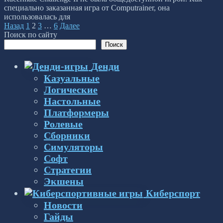
специально заказанная игра от Computrainer, она
использовалась для
Пагинация
Назад
1
2
3
…
6
Далее
записей
Поиск по сайту
Поиск
Денди
Казуальные
Логические
Настольные
Платформеры
Ролевые
Сборники
Симуляторы
Софт
Стратегии
Экшены
Киберспорт
Новости
Гайды