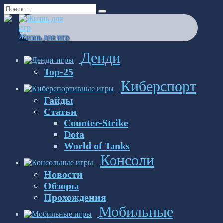
Перейти
Search
к
for:
содержанию
Жизнь для игр
Денди
Top-25
Киберспорт
Гайды
Статьи
Counter-Strike
Dota
World of Tanks
Консоли
Новости
Обзоры
Прохождения
Мобильные