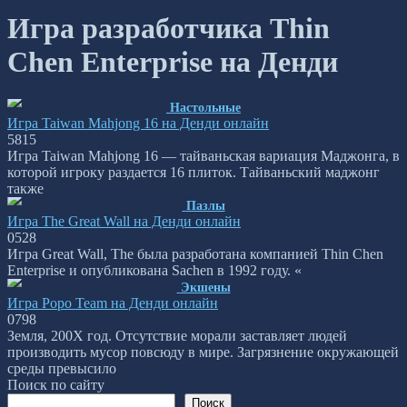
Игра разработчика Thin
Chen Enterprise на Денди
Настольные
Игра Taiwan Mahjong 16 на Денди онлайн
5
815
Игра Taiwan Mahjong 16 — тайваньская вариация Маджонга, в
которой игроку раздается 16 плиток. Тайваньский маджонг
также
Пазлы
Игра The Great Wall на Денди онлайн
0
528
Игра Great Wall, The была разработана компанией Thin Chen
Enterprise и опубликована Sachen в 1992 году. «
Экшены
Игра Popo Team на Денди онлайн
0
798
Земля, 200X год. Отсутствие морали заставляет людей
производить мусор повсюду в мире. Загрязнение окружающей
среды превысило
Поиск по сайту
Поиск