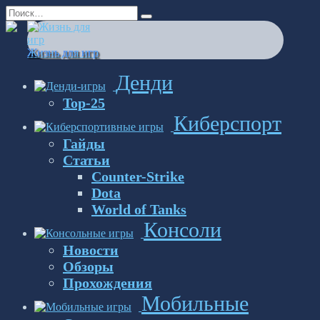
Перейти
Search
к
for:
содержанию
Жизнь для игр
Денди
Top-25
Киберспорт
Гайды
Статьи
Counter-Strike
Dota
World of Tanks
Консоли
Новости
Обзоры
Прохождения
Мобильные