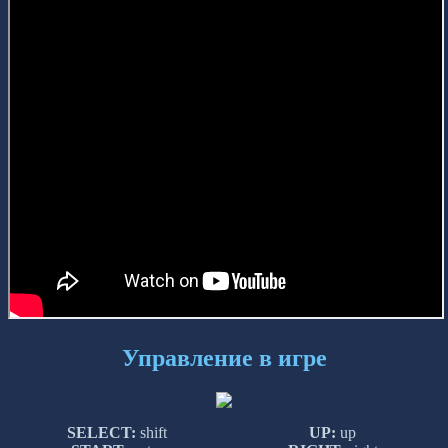
Управление в игре
SELECT:
shift
UP:
up