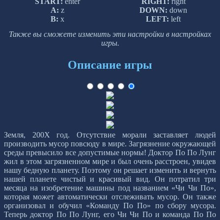
START:
enter
RIGHT:
right
A:
z
DOWN:
down
B:
x
LEFT:
left
Также вы сможете изменить эти настройки в настройках
игры.
Описание игры
Земля, 200X год. Отсутствие морали заставляет людей
производить мусор повсюду в мире. Загрязнение окружающей
среды превысило все допустимые нормы! Доктор По По Лунг
жил в этом загрязненном мире и был очень расстроен, увидев
нашу бедную планету. Поэтому он решает изменить и вернуть
нашей планете чистый и красивый вид. Он потратил три
месяца на изобретение машины под названием «Чи Чи По»,
которая может автоматически отслеживать мусор. Он также
организовал и обучил «Команду По По» по сбору мусора.
Теперь доктор По По Лунг, его Чи Чи По и команда По По