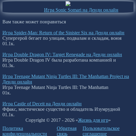
Игра Sonic Somari на Денди онлайн
Вам также может понравиться
Игра Spider-Man: Return of the Sinister Six на Денди онлайн
Супергерой бегает по улицам, подвалам и складам, воюя
0
1.1к.
Игра Double Dragon IV: Target Renegade на Денди онлайн
Игра Double Dragon IV была разработана компанией и
0
1.3к.
Игра Teenage Mutant Ninja Turtles III: The Manhattan Project на
Денди онлайн
Игра Teenage Mutant Ninja Turtles III: The Manhattan
0
1к.
Игра Сastle of Deceit на Денди онлайн
Ффакс, мистическое существо и обладатель Изумрудной
0
1.1к.
Copyright © 2017 - 2026 «
Жизнь для игр
»
Политика
Обратная
Пользовательское
конфиденциальности
связь
соглашение