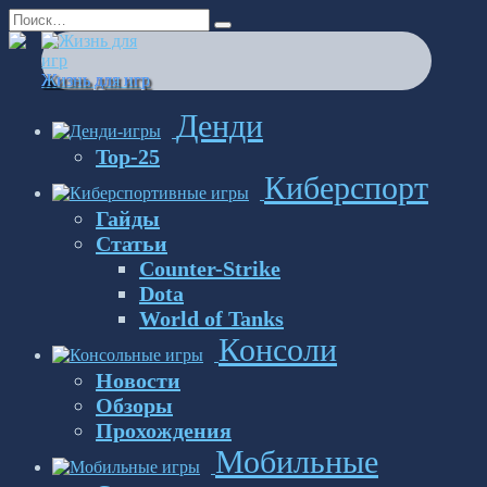
Перейти
Search
к
for:
содержанию
Жизнь для игр
Денди
Top-25
Киберспорт
Гайды
Статьи
Counter-Strike
Dota
World of Tanks
Консоли
Новости
Обзоры
Прохождения
Мобильные