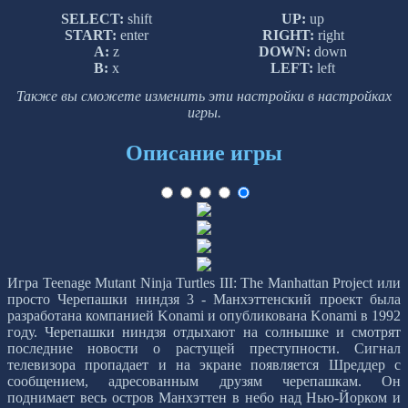
SELECT:
shift
UP:
up
START:
enter
RIGHT:
right
A:
z
DOWN:
down
B:
x
LEFT:
left
Также вы сможете изменить эти настройки в настройках
игры.
Описание игры
Игра Teenage Mutant Ninja Turtles III: The Manhattan Project или
просто Черепашки ниндзя 3 - Манхэттенский проект была
разработана компанией Konami и опубликована Konami в 1992
году. Черепашки ниндзя отдыхают на солнышке и смотрят
последние новости о растущей преступности. Сигнал
телевизора пропадает и на экране появляется Шреддер с
сообщением, адресованным друзям черепашкам. Он
поднимает весь остров Манхэттен в небо над Нью-Йорком и