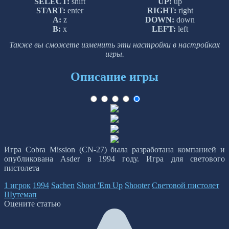
SELECT:
shift
UP:
up
START:
enter
RIGHT:
right
A:
z
DOWN:
down
B:
x
LEFT:
left
Также вы сможете изменить эти настройки в настройках
игры.
Описание игры
Игра Cobra Mission (CN-27) была разработана компанией и
опубликована Asder в 1994 году. Игра для светового
пистолета
1 игрок
1994
Sachen
Shoot 'Em Up
Shooter
Световой пистолет
Шутемап
Оцените статью