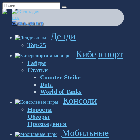
Перейти
Search
к
for:
содержанию
Жизнь для игр
Денди
Top-25
Киберспорт
Гайды
Статьи
Counter-Strike
Dota
World of Tanks
Консоли
Новости
Обзоры
Прохождения
Мобильные