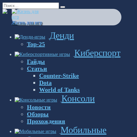
Перейти
Search
к
for:
содержанию
Жизнь для игр
Денди
Top-25
Киберспорт
Гайды
Статьи
Counter-Strike
Dota
World of Tanks
Консоли
Новости
Обзоры
Прохождения
Мобильные