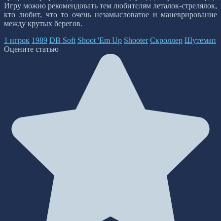
Игру можно рекомендовать тем любителям леталок-стрелялок,
кто любит, что то очень незамысловатое и маневрирование
между крутых берегов.
1 игрок
1989
DB Soft
Shoot 'Em Up
Shooter
Скроллер
Шутемап
Оцените статью