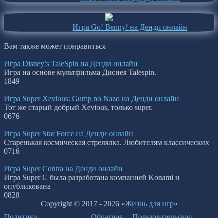
Игра Go! Benny! на Денди онлайн
Вам также может понравиться
Игра Disney’s TaleSpin на Денди онлайн
Игра на основе мультфильма Диснея Talespin.
1
849
Игра Super Xevious: Gump no Nazo на Денди онлайн
Тот же старый добрый Xevious, только super.
0
676
Игра Super Star Force на Денди онлайн
Старенькая космическая стрелялка. Любителям классических
0
716
Игра Super Contra на Денди онлайн
Игра Super C была разработана компанией Konami и
опубликована
0
828
Copyright © 2017 - 2026 «
Жизнь для игр
»
Политика
Обратная
Пользовательское