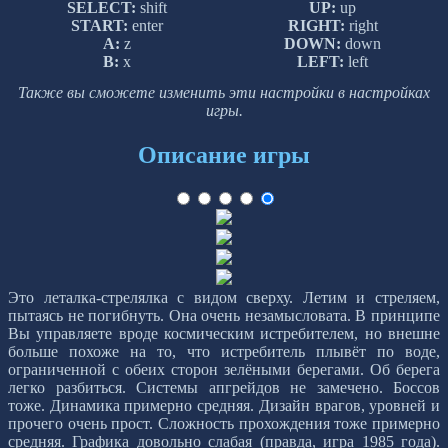
SELECT:
shift
UP:
up
START:
enter
RIGHT:
right
A:
z
DOWN:
down
B:
x
LEFT:
left
Также вы сможете изменить эти настройки в настройках
игры.
Описание игры
Это леталка-стрелялка с видом сверху. Летим и стреляем,
пытаясь не погибнуть. Она очень незамысловата. В принципе
Вы управляете вроде космическим истребителем, но внешне
больше похоже на то, что истребитель плывёт по воде,
ограниченной с обеих сторон зелёными берегами. Об берега
легко разбиться. Системы апгрейдов не замечено. Боссов
тоже. Динамика примерно средняя. Дизайн врагов, уровней и
прочего очень прост. Сложность прохождения тоже примерно
средняя. Графика довольно слабая (правда, игра 1985 года).