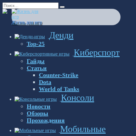
Перейти
Search
к
for:
содержанию
Жизнь для игр
Денди
Top-25
Киберспорт
Гайды
Статьи
Counter-Strike
Dota
World of Tanks
Консоли
Новости
Обзоры
Прохождения
Мобильные