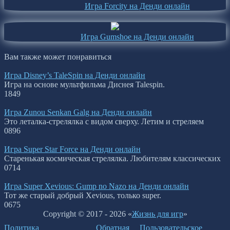
Игра Forcity на Денди онлайн
Игра Gumshoe на Денди онлайн
Вам также может понравиться
Игра Disney’s TaleSpin на Денди онлайн
Игра на основе мультфильма Диснея Talespin.
1
849
Игра Zunou Senkan Galg на Денди онлайн
Это леталка-стрелялка с видом сверху. Летим и стреляем
0
896
Игра Super Star Force на Денди онлайн
Старенькая космическая стрелялка. Любителям классических
0
714
Игра Super Xevious: Gump no Nazo на Денди онлайн
Тот же старый добрый Xevious, только super.
0
675
Copyright © 2017 - 2026 «
Жизнь для игр
»
Политика
Обратная
Пользовательское