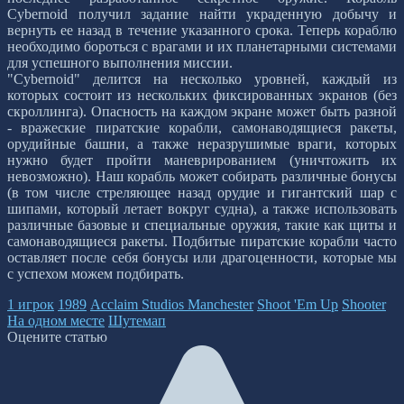
Cybernoid получил задание найти украденную добычу и
вернуть ее назад в течение указанного срока. Теперь кораблю
необходимо бороться с врагами и их планетарными системами
для успешного выполнения миссии.
"Cybernoid" делится на несколько уровней, каждый из
которых состоит из нескольких фиксированных экранов (без
скроллинга). Опасность на каждом экране может быть разной
- вражеские пиратские корабли, самонаводящиеся ракеты,
орудийные башни, а также неразрушимые враги, которых
нужно будет пройти маневрированием (уничтожить их
невозможно). Наш корабль может собирать различные бонусы
(в том числе стреляющее назад орудие и гигантский шар с
шипами, который летает вокруг судна), а также использовать
различные базовые и специальные оружия, такие как щиты и
самонаводящиеся ракеты. Подбитые пиратские корабли часто
оставляет после себя бонусы или драгоценности, которые мы
с успехом можем подбирать.
1 игрок
1989
Acclaim Studios Manchester
Shoot 'Em Up
Shooter
На одном месте
Шутемап
Оцените статью