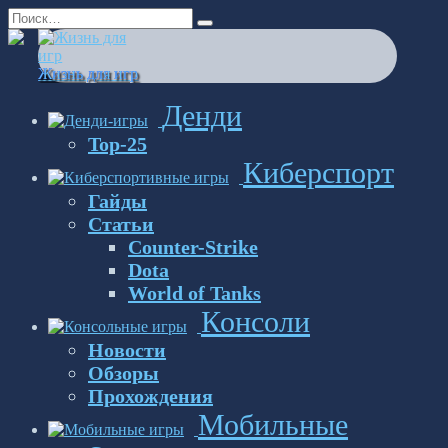
Перейти
Search
к
for:
содержанию
Жизнь для игр
Денди
Top-25
Киберспорт
Гайды
Статьи
Counter-Strike
Dota
World of Tanks
Консоли
Новости
Обзоры
Прохождения
Мобильные