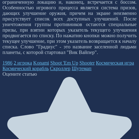
ограниченную локацию и, наконец, встречается с боссом.
Особенностью игрового процесса является система призов,
дающих улучшение оружия, причем на экране неизменно
присутствует список всех доступных улучшений. После
уничтожения группы противников остаются специальные
призы, при взятии которых указатель текущего улучшения
продвигается по списку. По нажатию кнопки можно получить
текущее улучшение, при этом указатель возвращается к началу
списка. Слово "Градиус" - это название заселенной людьми
планеты, с которой стартовал "Вик Вайпер".
1986
2 игрока
Konami
Shoot 'Em Up
Shooter
Космическая игра
Космический корабль
Скроллер
Шутемап
Оцените статью