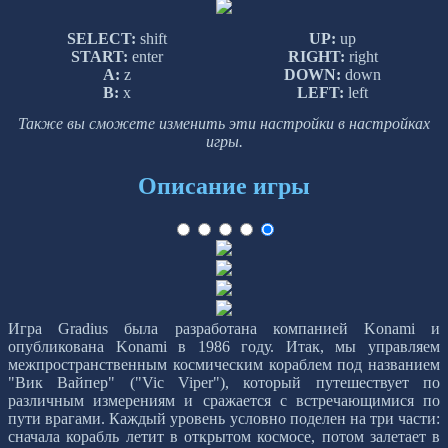
SELECT:
shift
UP:
up
START:
enter
RIGHT:
right
A:
z
DOWN:
down
B:
x
LEFT:
left
Также вы сможете изменить эти настройки в настройках
игры.
Описание игры
Игра Gradius была разработана компанией Konami и
опубликована Konami в 1986 году. Итак, мы управляем
межпространственным космическим кораблем под названием
"Вик Вайпер" ("Vic Viper"), который путешествует по
различным измерениям и сражается с встречающимися по
пути врагами. Каждый уровень условно поделен на три части:
сначала корабль летит в открытом космосе, потом залетает в