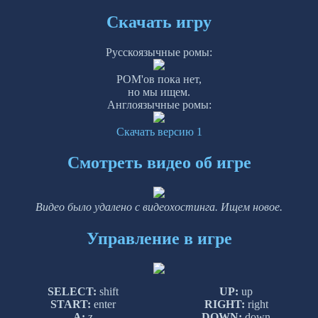
Скачать игру
Русскоязычные ромы:
РОМ'ов пока нет,
но мы ищем.
Англоязычные ромы:
Скачать версию 1
Смотреть видео об игре
Видео было удалено с видеохостинга. Ищем новое.
Управление в игре
SELECT:
shift
UP:
up
START:
enter
RIGHT:
right
A:
z
DOWN:
down