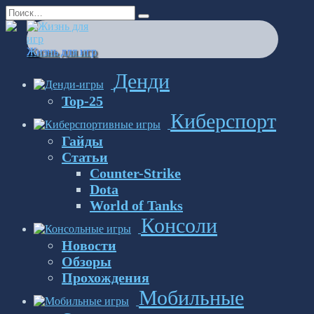
Перейти
Search
к
for:
содержанию
Жизнь для игр
Денди
Top-25
Киберспорт
Гайды
Статьи
Counter-Strike
Dota
World of Tanks
Консоли
Новости
Обзоры
Прохождения
Мобильные