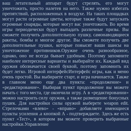
ваш летательный аппарат будут стрелять, его могут
уничтожить, просто налетев на него. Также нужно избегать
препятствий, расположенных в воздухе. На таких площадках
могут расти огромные цветы, которые также будут запускать
огромные снаряды, которые могут вас уничтожить. Во время
игры периодически будут выпадать различные призы. Вы
сможете получить дополнительную пушку, самонаводящиеся
ракеты, бомбы и многое другое. Вы сможете получить две
дополнительные пушки, которые повысят ваши шансы на
уничтожение противников.Оружие очень разнообразное,
однако, оно не всегда бывает удобным. Поэтому запомните
наиболее интересные варианты и выбирайте их. Каждый вид
оружия обозначается своей буквой, поэтому запомнить их
будет легко. Игровой интерфейсИнтерфейс игры, как и меню
очень простой. Вы выбираете старт, и игра начинается. Также
в главном меню еще два пункта: «продолжение» и
«редактирование». Выбирая пункт продолжение вы можете
начать с того места, где окончили игру. А в «редактировании»
можно настроить силу оружия, а также размещение бонусных
пушек. Для настройки силы оружий выберете weapon edit.
Стрелочками «влево» - «вправо» добавляете имеющиеся
пункты усиления .а кнопкой А - подтверждаете. Здесь же есть
пункт «Тест», в котором вы можете проверить выбранные
настройки.Управление