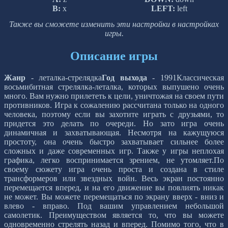
B:
x
LEFT:
left
Также вы сможете изменить эти настройки в настройках
игры.
Описание игры
Жанр
- леталка-стрелядка
Год выхода
- 1991Классическая
восьмибитная стрелялка-леталка, которых выпушено очень
много. Вам нужно прилететь к цели, уничтожая на своем пути
противников. Игра к сожалению рассчитана только на одного
человека, поэтому если вы захотите играть с друзьями, то
придется это делать по очереди. Но зато игра очень
динамичная и захватывающая. Несмотря на кажущуюся
простоту, она очень быстро захватывает сильнее более
сложных и даже современных игр. Также у игры неплохая
графика, легко воспринимается зрением, не утомляет.По
своему сюжету игра очень проста и создана в стиле
трансформеров или звездных войн. Весь экран постоянно
перемещается вперед, и на его движение вы повлиять никак
не может. Вы можете перемещаться по экрану вверх - вниз и
влево - вправо. Под вашим управлением небольшой
самолетик. Преимуществом является то, что вы можете
одновременно стрелять назад и вперед. Помимо того, что в