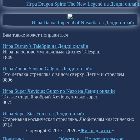
Игра Dragon Spirit: The New Legend на Денди онлай
Игра Daiva: Imperial of Nirsartia на Денди онлайн
Вам также может понравиться
Игра Disney’s TaleSpin на Денди онлайн
Игра на основе мультфильма Диснея Talespin.
1
849
Игра Zunou Senkan Galg на Денди онлайн
Это леталка-стрелялка с видом сверху. Летим и стреляем
0
896
Игра Super Xevious: Gump no Nazo на Денди онлайн
Тот же старый добрый Xevious, только super.
0
675
Игра Super Star Force на Денди онлайн
Старенькая космическая стрелялка. Любителям классических
0
714
Copyright © 2017 - 2026 «
Жизнь для игр
»
Политика
Обратная
Пользовательское