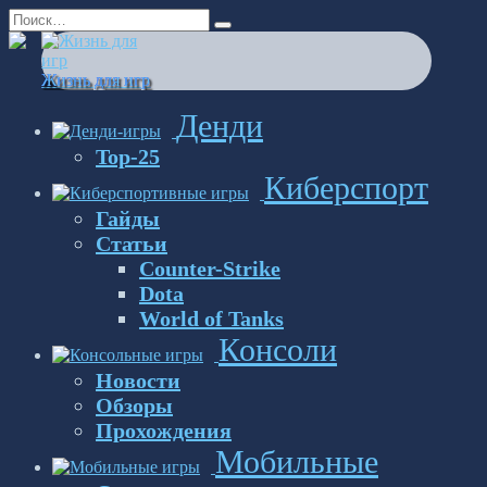
Перейти
Search
к
for:
содержанию
Жизнь для игр
Денди
Top-25
Киберспорт
Гайды
Статьи
Counter-Strike
Dota
World of Tanks
Консоли
Новости
Обзоры
Прохождения
Мобильные