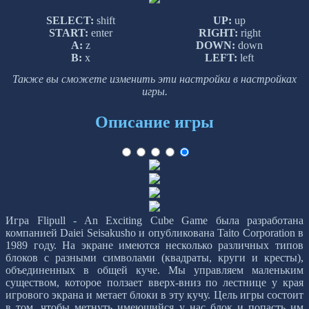
SELECT:
shift
UP:
up
START:
enter
RIGHT:
right
A:
z
DOWN:
down
B:
x
LEFT:
left
Также вы сможете изменить эти настройки в настройках
игры.
Описание игры
Игра Flipull - An Exciting Cube Game была разработана
компанией Daiei Seisakusho и опубликована Taito Corporation в
1989 году. На экране имеются несколько различных типов
блоков с разными символами (квадраты, круги и кресты),
объединенных в общей куче. Мы управляем маленьким
существом, которое ползает вверх-вниз по лестнице у края
игрового экрана и метает блоки в эту кучу. Цель игры состоит
в том, чтобы метнуть имеющийся у нас блок и попасть им