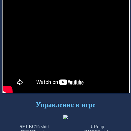
Управление в игре
SELECT:
shift
UP:
up