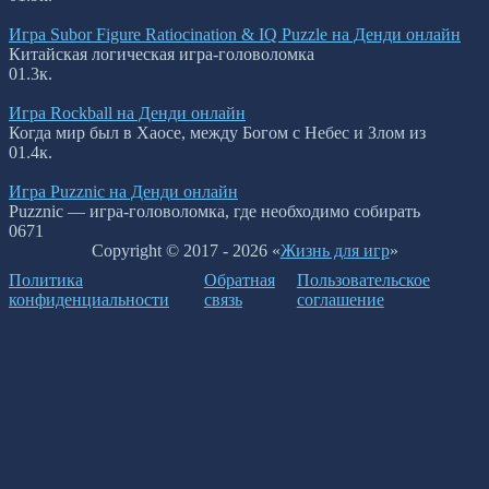
Игра Subor Figure Ratiocination & IQ Puzzle на Денди онлайн
Китайская логическая игра-головоломка
0
1.3к.
Игра Rockball на Денди онлайн
Когда мир был в Хаосе, между Богом с Небес и Злом из
0
1.4к.
Игра Puzznic на Денди онлайн
Puzznic — игра-головоломка, где необходимо собирать
0
671
Copyright © 2017 - 2026 «
Жизнь для игр
»
Политика
Обратная
Пользовательское
конфиденциальности
связь
соглашение