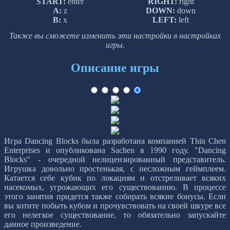
START:
enter
RIGHT:
right
A:
z
DOWN:
down
B:
x
LEFT:
left
Также вы сможете изменить эти настройки в настройках
игры.
Описание игры
Игра Dancing Blocks была разработана компанией Thin Chen
Enterprises и опубликована Sachen в 1990 году. "Dancing
Blocks" - очередной нелицензированный представитель.
Игрушка довольно простенькая, с несложным геймплеем.
Катается себе кубик по локациям и отстреливает всяких
насекомых, угрожающих его существованию. В процессе
этого занятия придется также собирать всякие бонусы. Если
вы хотите побыть кубом и прочувствовать на своей шкуре все
его нелегкое существование, то обязательно запускайте
данное произведение.