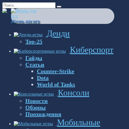
Перейти
Search
к
for:
содержанию
Жизнь для игр
Денди
Top-25
Киберспорт
Гайды
Статьи
Counter-Strike
Dota
World of Tanks
Консоли
Новости
Обзоры
Прохождения
Мобильные