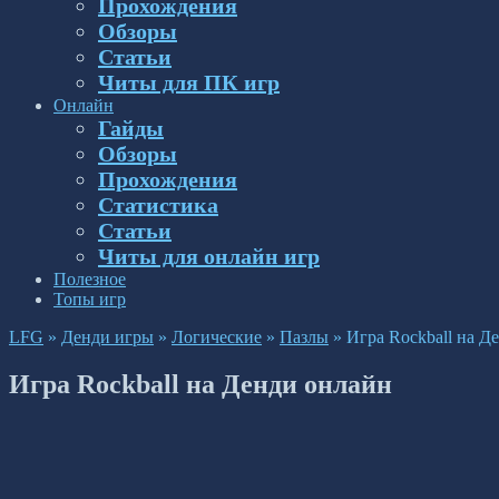
Прохождения
Обзоры
Статьи
Читы для ПК игр
Онлайн
Гайды
Обзоры
Прохождения
Статистика
Статьи
Читы для онлайн игр
Полезное
Топы игр
LFG
»
Денди игры
»
Логические
»
Пазлы
»
Игра Rockball на Д
Игра Rockball на Денди онлайн