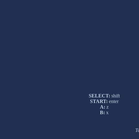
SELECT:
shift
START:
enter
A:
z
B:
x
Т