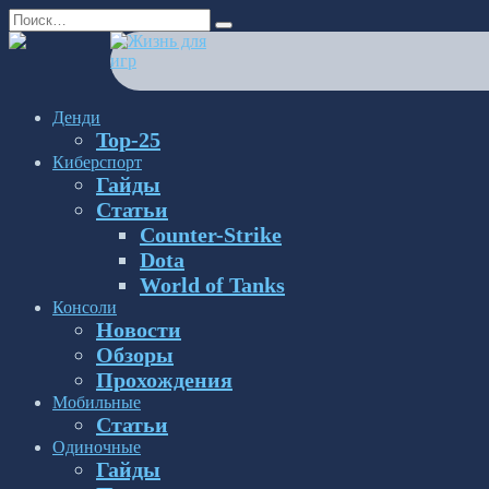
Перейти
Search
к
for:
содержанию
Денди
Top-25
Киберспорт
Гайды
Статьи
Counter-Strike
Dota
World of Tanks
Консоли
Новости
Обзоры
Прохождения
Мобильные
Статьи
Одиночные
Гайды