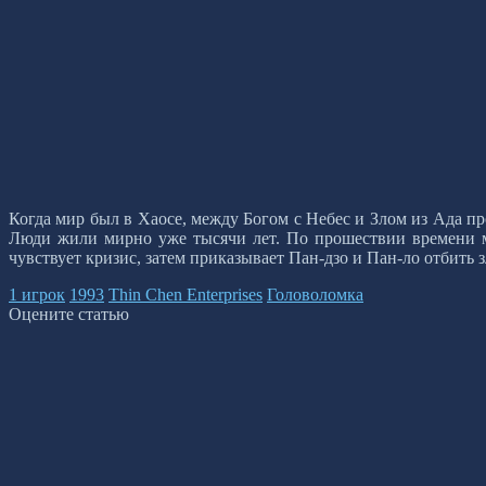
Когда мир был в Хаосе, между Богом с Небес и Злом из Ада п
Люди жили мирно уже тысячи лет. По прошествии времени ма
чувствует кризис, затем приказывает Пан-дзо и Пан-ло отбить
1 игрок
1993
Thin Chen Enterprises
Головоломка
Оцените статью