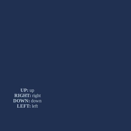
UP:
up
RIGHT:
right
DOWN:
down
LEFT:
left