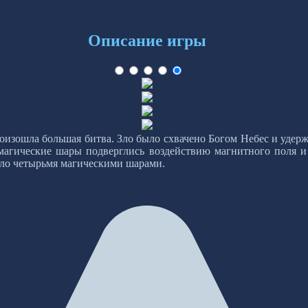
Описание игры
роизошла большая битва. Зло было схвачено Богом Небес и уде
гические шары подверглись воздействию магнитного поля и с
 зло четырьмя магическими шарами.