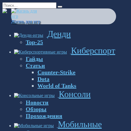
Перейти
Search
к
for:
содержанию
Жизнь для игр
Денди
Top-25
Киберспорт
Гайды
Статьи
Counter-Strike
Dota
World of Tanks
Консоли
Новости
Обзоры
Прохождения
Мобильные