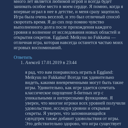
много лет является любимой игрой и всегда будет
занимать особое место в моем сердце. Я помню, когда я
впервые играл в нее в детстве, и меня сразу зацепило.
Игра была очень веселой, и это был отличный способ
скоротать время. Я до сих пор помню чувство
выполненного долга после прохождения каждого
уровня и волнение от исследования новых областей и
открытия секретов. Eggland: Meikyuu no Fukkatsu —
отличная игра, которая навсегда останется частью моих
игровых воспоминаний.
Ответить
Алексей
17.01.2019 в 23:44
я рад, что вам понравилось играть в Eggland:
Meikyuu no Fukkatsu! Всегда так удивительно
видеть, какими вневременными могут быть такие
игры. Удивительно, как игре удается сочетать
классическое ощущение 8-битных игр с
уникальными и интересными функциями. Я
уверен, что многие игроки всех уровней получили
удовольствие, исследуя уровни и открывая
секреты. Я уверен, что запоминающийся
саундтрек также добавит удовольствия от игры.
Это действительно здорово, что игра существует