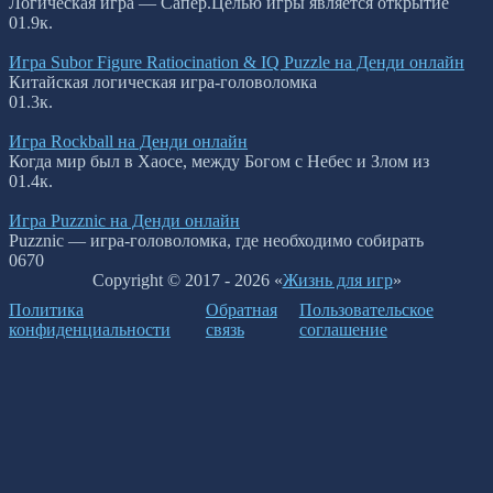
Логическая игра — Сапер.Целью игры является открытие
0
1.9к.
Игра Subor Figure Ratiocination & IQ Puzzle на Денди онлайн
Китайская логическая игра-головоломка
0
1.3к.
Игра Rockball на Денди онлайн
Когда мир был в Хаосе, между Богом с Небес и Злом из
0
1.4к.
Игра Puzznic на Денди онлайн
Puzznic — игра-головоломка, где необходимо собирать
0
670
Copyright © 2017 - 2026 «
Жизнь для игр
»
Политика
Обратная
Пользовательское
конфиденциальности
связь
соглашение