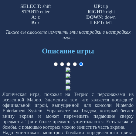
SELECT:
shift
UP:
up
START:
enter
RIGHT:
right
A:
z
DOWN:
down
B:
x
LEFT:
left
Также вы сможете изменить эти настройки в настройках
игры.
Описание игры
Логическая игра, похожая на Тетрис с персонажами из
вселенной Марио. Знаменита тем, что является последней
официальной игрой, выпущенной для консоли Nintendo
Entertament System. Управляете вы Тоадом, который бегает
внизу экрана и может перемещать падающие сверху
предметы. Три и более предмета уничтожаются. Есть также и
бомбы, с помощью которых можно зачистить часть экрана.
Надо уничтожать монстров бомбами определенного цвета.