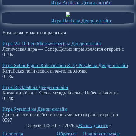
Игра Arctic на Денди онлайн
Игра Hatris на Денди онлайн
Вам также может понравиться
Игра Wa Di Lei (Minesweeper) на Денди онлайн
Логическая игра — Сапер.Целью игры является открытие
0
1.9к.
Игра Subor Figure Ratiocination & IQ Puzzle на Денди онлайн
Китайская логическая игра-головоломка
0
1.3к.
Игра Rockball на Денди онлайн
Когда мир был в Хаосе, между Богом с Небес и Злом из
0
1.4к.
Игра Pyramid на Денди онлайн
Древние египтяне были первыми, кто играл в игры, но
0
597
Copyright © 2017 - 2026 «
Жизнь для игр
»
Политика
Обратная
Пользовательское