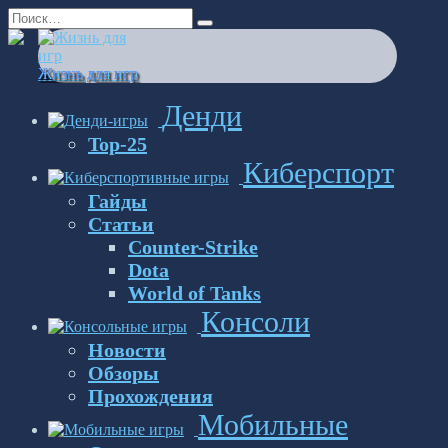
Перейти
Search
к
for:
содержанию
Жизнь для игр
Денди
Top-25
Киберспорт
Гайды
Статьи
Counter-Strike
Dota
World of Tanks
Консоли
Новости
Обзоры
Прохождения
Мобильные